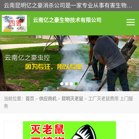
云南昆明亿之豪消杀公司是一家专业从事有害生物防治综合治理的公司，治理服务包括：灭鼠,杀虫,除虫,除蟑螂,白蚁防治,消杀等；安全环保,快速上门,价格透明,完善的售后服务,不影响您的生活工作。
云南亿之豪生物技术有限公司
灭鼠服务
杀虫服务
除虫服务
除蟑螂服务
白蚁防治服务
消杀服务
当前位置：
首页
>
供应商机
>
昆明灭老鼠
> 工厂灭老鼠费用 上门服
昆明灭老鼠
昆明灭蟑螂
务
昆明除四害
昆明消杀公司
昆明消毒公司
昆明白蚁防治