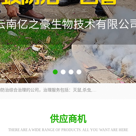
云南昆明亿之豪消杀公司是一家专业从事有害生物防治综合治理的公司，治理服务包括：灭鼠,杀虫,除虫,除蟑螂,白蚁防治,消杀等；安全环保,快速上门,价格透明,完善的售后服务,不影响您的生活工作。
供应商机
THERE ARE A WIDE RANGE OF PRODUCTS. ALL YOU WANT ARE HERE