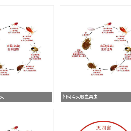
灭
如何消灭吸血臭虫