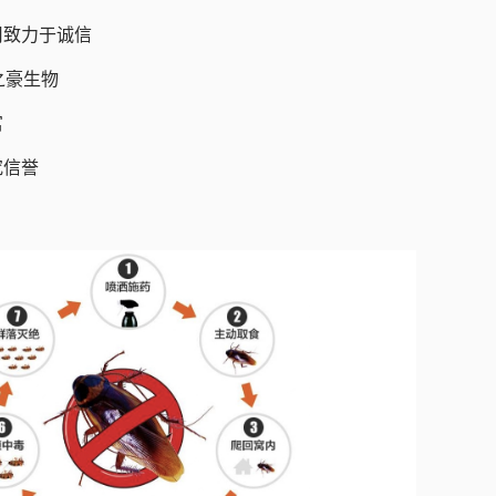
司致力于诚信
之豪生物
富
究信誉