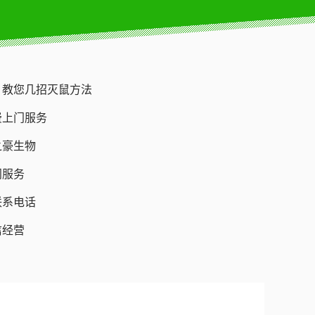
 教您几招灭鼠方法
费上门服务
之豪生物
门服务
联系电话
信经营