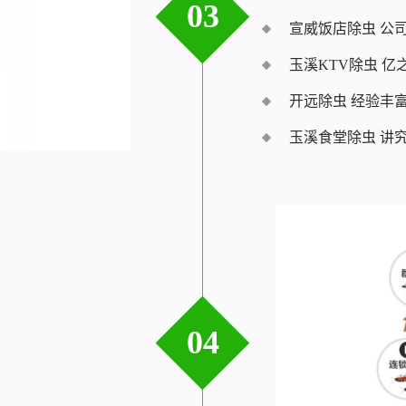
03
宣威饭店除虫 公
玉溪KTV除虫 亿
开远除虫 经验丰
玉溪食堂除虫 讲
04