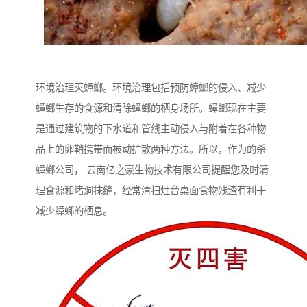
环境治理灭蟑螂。环境治理包括预防蟑螂的侵入、减少
蟑螂生存的食源和清除蟑螂的栖身场所。蟑螂现在主要
是通过建筑物的下水道和管线主动侵入与附着在各种物
品上的卵鞘携带而被动扩散两种方法。所以，作为的杀
蟑螂公司， 云南亿之豪生物技术有限公司提醒您及时清
理食源和堵洞抹缝，经常清扫灶台桌面食物残渣有利于
减少蟑螂的栖息。