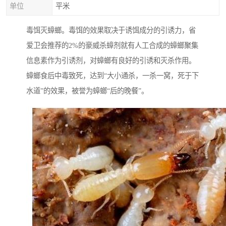
单位
平米
毒饵灭蟑螂。毒饵的效果取决于诱饵成分的引诱力，省
爱卫会推荐的2%的豪威杀蟑剂就有人工合成的蟑螂聚集
信息素作为引诱剂，对蟑螂有良好的引诱和灭杀作用。
蟑螂食后中毒致死，达到“大小通杀，一杀一窝，死于下
水道”的效果，被誉为蟑螂“后的晚餐”。