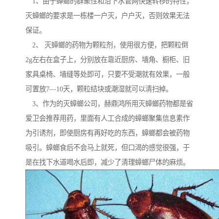
1、由于蟑螂的群聚性和沿下水管网快速转移的特性，
灭蟑螂的要求是一栋楼一户灭，户户灭，否则效果无法
保证。
2、 灭蟑螂的药物为颗粒剂，使用很方便，把颗粒倒
2g左右在盒子上，分别放在靠近厨房、墙角、橱柜、旧
家具桌椅、墙缝等处即可，只要不受潮就有效果，一般
可置放7—10天，颗粒结块或潮湿就可以清扫掉。
3、作为的灭蟑螂公司，赫鼎鸿所用灭蟑螂药物都是省
爱卫会推荐用药，里面有人工合成的蟑螂聚集信息素作
为引诱剂，即使厨房有再好吃的东西，蟑螂都会被药物
吸引。蟑螂食后不会马上就死，但口渴的感觉很强，于
是在找下水道喝水后即，减少了清理蟑螂尸体的麻烦。