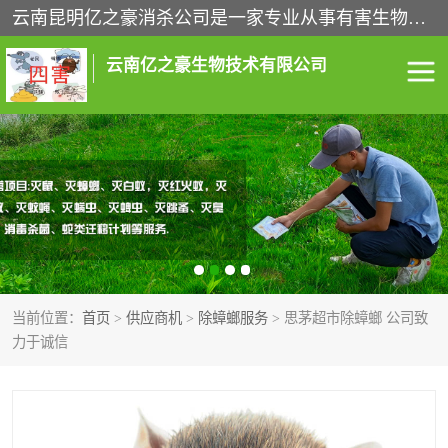
云南昆明亿之豪消杀公司是一家专业从事有害生物防治综合治理的公司，治理服务包括：灭鼠,杀虫,除虫,除蟑螂,白蚁防治,消杀等；安全环保,快速上门,价格透明,完善的售后服务,不影响您的生活工作。
云南亿之豪生物技术有限公司
灭鼠服务
杀虫服务
除虫服务
除蟑螂服务
白蚁防治服务
消杀服务
当前位置：
首页
>
供应商机
>
除蟑螂服务
> 思茅超市除蟑螂 公司致
昆明灭老鼠
昆明灭蟑螂
力于诚信
昆明除四害
昆明消杀公司
昆明消毒公司
昆明白蚁防治