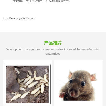
使蟑螂产生了抗药性，难以蟑螂的危害。
http://www.yn3215.com
产品推荐
Development, design, production and sales in one of the manufacturing
enterprises