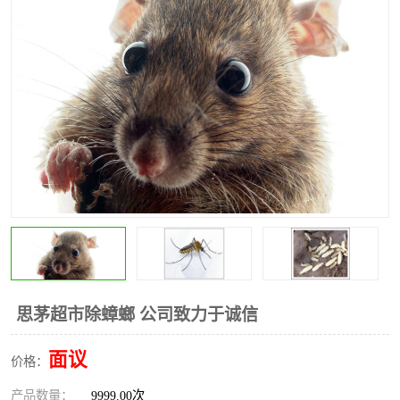
昆明灭红火蚁公司
昆明驱蛇公司
昆明除虫除蚁
思茅超市除蟑螂 公司致力于诚信
面议
价格：
产品数量：
9999.00次