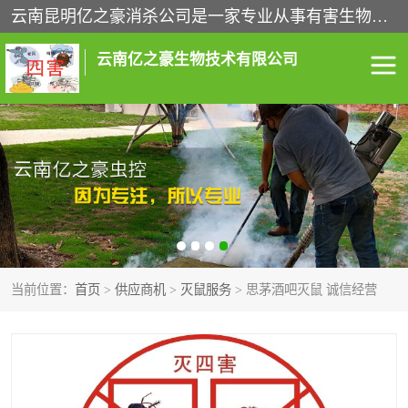
云南昆明亿之豪消杀公司是一家专业从事有害生物防治综合治理的公司，治理服务包括：灭鼠,杀虫,除虫,除蟑螂,白蚁防治,消杀等；安全环保,快速上门,价格透明,完善的售后服务,不影响您的生活工作。
云南亿之豪生物技术有限公司
灭鼠服务
杀虫服务
除虫服务
除蟑螂服务
白蚁防治服务
消杀服务
当前位置：
首页
>
供应商机
>
灭鼠服务
> 思茅酒吧灭鼠 诚信经营
昆明灭老鼠
昆明灭蟑螂
昆明除四害
昆明消杀公司
昆明消毒公司
昆明白蚁防治