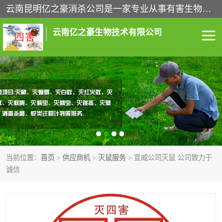
云南昆明亿之豪消杀公司是一家专业从事有害生物防治综合治理的公司，治理服务包括：灭鼠,杀虫,除虫,除蟑螂,白蚁防治,消杀等；安全环保,快速上门,价格透明,完善的售后服务,不影响您的生活工作。
云南亿之豪生物技术有限公司
灭鼠服务
杀虫服务
除虫服务
除蟑螂服务
白蚁防治服务
消杀服务
当前位置：
首页
>
供应商机
>
灭鼠服务
> 宣威公司灭鼠 公司致力于
昆明灭老鼠
昆明灭蟑螂
诚信
昆明除四害
昆明消杀公司
昆明消毒公司
昆明白蚁防治