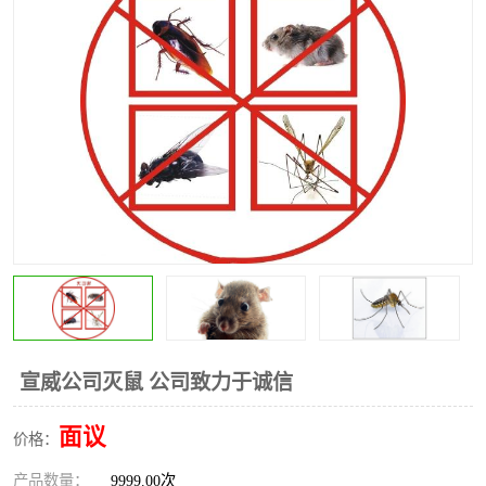
昆明灭红火蚁公司
昆明驱蛇公司
昆明除虫除蚁
宣威公司灭鼠 公司致力于诚信
面议
价格：
产品数量：
9999.00次