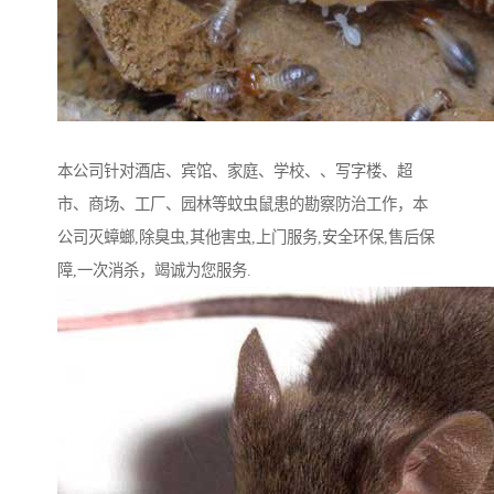
本公司针对酒店、宾馆、家庭、学校、、写‌‌字楼、超
市、商场、工厂、园林等蚊虫鼠患的勘察防治工作，本
公司灭蟑螂,除臭虫,其他害虫,上门服务,安全环保,售后保
障,一次消杀，竭诚为您服务.