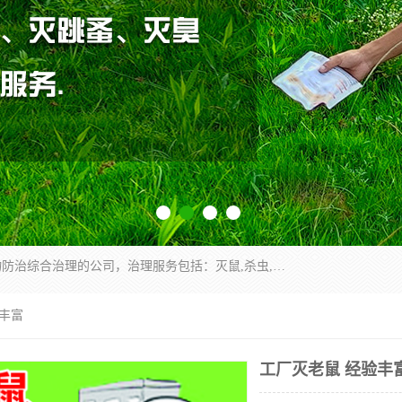
云南昆明亿之豪消杀公司是一家专业从事有害生物防治综合治理的公司，治理服务包括：灭鼠,杀虫,除虫,除蟑螂,白蚁防治,消杀等；安全环保,快速上门,价格透明,完善的售后服务,不影响您的生活工作。
验丰富
工厂灭老鼠 经验丰