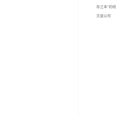
存之本”的
灭鼠公司