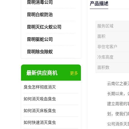
昆明消毒公司
产品描述
昆明白蚁防治
服务区域
昆明灭红火蚁公司
面积
昆明驱蛇公司
非住宅客户
昆明除虫除蚁
冷库高度
面积数
最新供应商机
更多
云南亿之豪
臭虫怎样彻底消灭
长期以来，公
如何消灭吸血臭虫
建立周密的
如何消灭床板臭虫
划，使我们
如何快速消灭臭虫
公司消杀灭