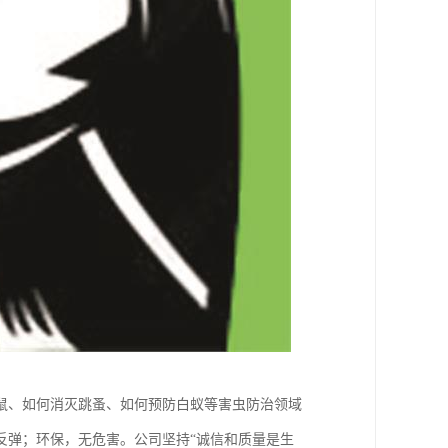
鼠、如何消灭跳蚤、如何预防白蚁等害虫防治领域
反弹；环保，无危害。公司坚持“诚信和质量是生