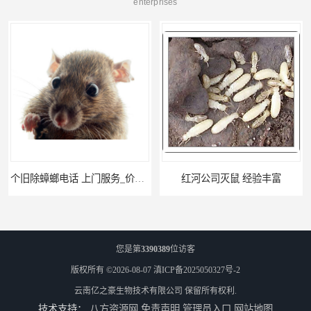
enterprises
个旧除蟑螂电话 上门服务_价格低_比三家
红河公司灭鼠 经验丰富
您是第
3390389
位访客
版权所有 ©2026-08-07
滇ICP备2025050327号-2
云南亿之豪生物技术有限公司
保留所有权利.
技术支持：
八方资源网
免责声明
管理员入口
网站地图