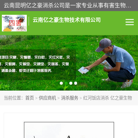
云南昆明亿之豪消杀公司是一家专业从事有害生物防治综合治理的公司，治理服务包括：灭鼠,杀虫,除虫,除蟑螂,白蚁防治,消杀等；安全环保,快速上门,价格透明,完善的售后服务,不影响您的生活工作。
云南亿之豪生物技术有限公司
灭鼠服务
杀虫服务
除虫服务
除蟑螂服务
白蚁防治服务
消杀服务
当前位置：
首页
>
供应商机
>
消杀服务
> 红河饭店消杀 亿之豪生物
昆明灭老鼠
昆明灭蟑螂
昆明除四害
昆明消杀公司
昆明消毒公司
昆明白蚁防治