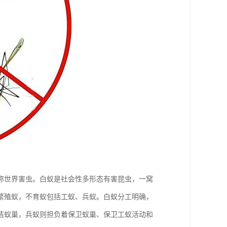
称世界害虫。白蚁是社会性多形态有害昆虫，一窝
繁殖蚁，不育蚁包括工蚁、兵蚁。白蚁分工明确，
洁蚁巢，兵蚁则担负着保卫蚁巢、保卫工蚁活动和