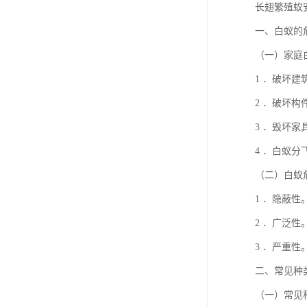
长翅繁殖蚁
一、白蚁的
（一）家庭
1 ．破坏
2 ．破坏
3 ．毁坏
4 ．白蚁
（二）白蚁
1 ．隐蔽
2 ．广泛
3 ．严重
二、常见种
（一）常见