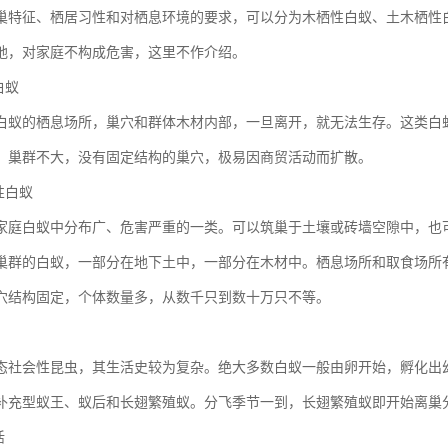
巢特征、栖居习性和对栖息环境的要求，可以分为木栖性白蚁、土木栖性
地，对家庭不构成危害，这里不作介绍。
白蚁
白蚁的栖息场所，巢穴和群体木材内部，一旦离开，就无法生存。这类白
。巢群不大，没有固定结构的巢穴，极易因商贸活动而扩散。
性白蚁
家庭白蚁中分布广、危害严重的一类。可以筑巢于土壤或砖墙空隙中，也
巢群的白蚁，一部分在地下土中，一部分在木材中。栖息场所和取食场所
穴结构固定，个体数量多，从数千只到数十万只不等。
态社会性昆虫，其生活史较为复杂。绝大多数白蚁一般由卵开始，孵化出
补充型蚁王、蚁后和长翅繁殖蚁。分飞季节一到，长翅繁殖蚁即开始离巢
活