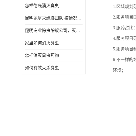
怎样彻底消灭臭虫
1.区域规
2.服务项
昆明家庭灭蟑螂团队 按情况提出解决方案
3.服药占
昆明专业除虫除蚁公司，灭鼠，灭蟑螂，灭蚊虫，灭白蚁，灭红火蚁
4.服务项
家里如何消灭臭虫
5.服务项
怎样消灭臭虫药物
6.不一样
如何有效灭杀臭虫
环境；