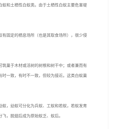
白蚁和土栖性白蚁类。由于土栖性白蚁主要危害堤
蚁有固定的栖息场所（也是其取食场所），很少侵
可筑巢于木材或活树的树根和树干中；或者兼而有
有时一致，有时不一致，但较为接近。这类白蚁巢
幼蚁，幼蚁可分化为兵蚁、工蚁和若蚁，若蚁发育
分飞，脱翅后成为原始蚁乏、蚁后。