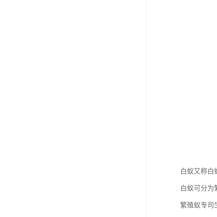
白蚁又称白
白蚁可分为
繁殖蚁专司