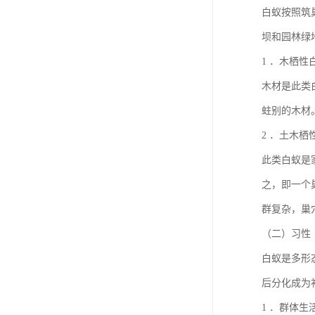
白蚁按照筑
坝和园林绿
1 ．木栖性
木材是此类
蛀别的木材
2 ．土木栖
此类白蚁是
之，即一个
群复杂，巢
（二）习性
白蚁是多形
后分化成为
1 ．群体生