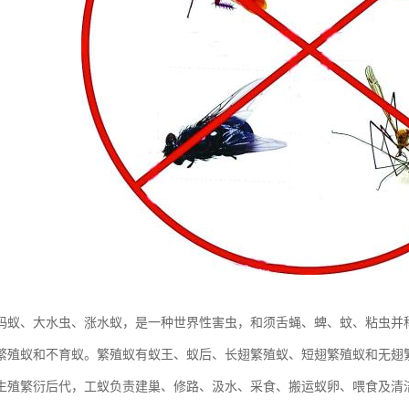
蚂蚁、大水虫、涨水蚁，是一种世界性害虫，和须舌蝇、蜱、蚊、粘虫并
繁殖蚁和不育蚁。繁殖蚁有蚁王、蚁后、长翅繁殖蚁、短翅繁殖蚁和无翅
生殖繁衍后代，工蚁负责建巢、修路、汲水、采食、搬运蚁卵、喂食及清