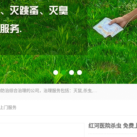
云南昆明亿之豪消杀公司是一家专业从事有害生物防治综合治理的公司，治理服务包括：灭鼠,杀虫,除虫,除蟑螂,白蚁防治,消杀等；安全环保,快速上门,价格透明,完善的售后服务,不影响您的生活工作。
费上门服务
红河医院杀虫 免费