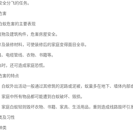
安全分飞的任务。
危害
白蚁危害的主要表现
建筑物及建筑构件，危害房屋安全。
构件及装修材料，可使装修后的家庭变得面目全非。
家具、电缆管线、衣物、书籍等。
分飞时，还可造成家庭恐慌。
危害的特点
性。白蚁外出活动一般通过其修筑的泥路或泥被，蚁巢多在地下、墙体内部
性。家庭中所有物品都可能遭到白蚁破坏、毁损。
性。家庭白蚁轻则毁坏衣物、书籍、家具、生活用品，重则造成线路毁坏引
类及习性
种类