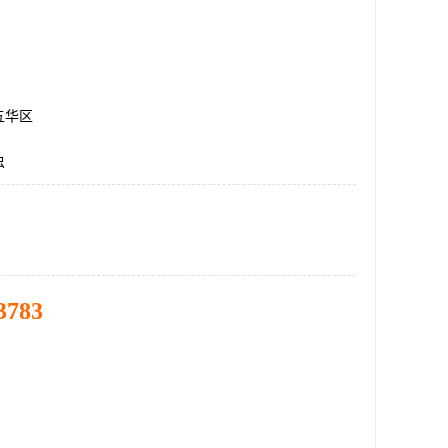
五华区
虫
3783