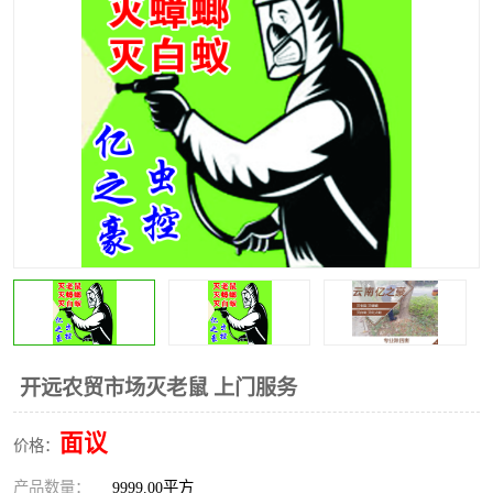
昆明灭红火蚁公司
昆明驱蛇公司
昆明除虫除蚁
开远农贸市场灭老鼠 上门服务
面议
价格：
产品数量：
9999.00平方