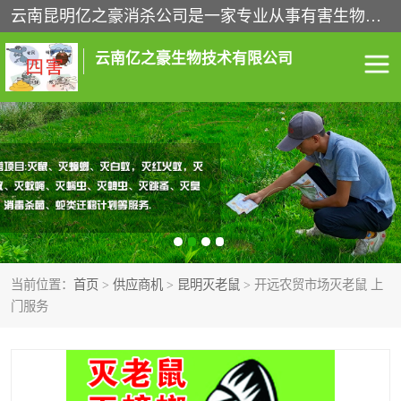
云南昆明亿之豪消杀公司是一家专业从事有害生物防治综合治理的公司，治理服务包括：灭鼠,杀虫,除虫,除蟑螂,白蚁防治,消杀等；安全环保,快速上门,价格透明,完善的售后服务,不影响您的生活工作。
云南亿之豪生物技术有限公司
灭鼠服务
杀虫服务
除虫服务
除蟑螂服务
白蚁防治服务
消杀服务
当前位置：
首页
>
供应商机
>
昆明灭老鼠
> 开远农贸市场灭老鼠 上
昆明灭老鼠
昆明灭蟑螂
门服务
昆明除四害
昆明消杀公司
昆明消毒公司
昆明白蚁防治