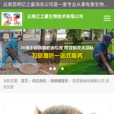
云南昆明亿之豪消杀公司是一家专业从事有害生物防治综合治理的公司，治理服务包括：灭鼠,杀虫,除虫,除蟑螂,白蚁防治,消杀等；安全环保,快速上门,价格透明,完善的售后服务,不影响您的生活工作。
云南亿之豪生物技术有限公司
灭鼠服务
杀虫服务
除虫服务
除蟑螂服务
白蚁防治服务
消杀服务
当前位置：
首页
>
供应商机
>
除蟑螂服务
> 西双版纳除蟑螂公司 讲
昆明灭老鼠
昆明灭蟑螂
究信誉
昆明除四害
昆明消杀公司
昆明消毒公司
昆明白蚁防治