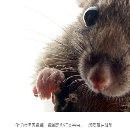
化学喷洒灭蟑螂。蟑螂是爬行类害虫，一般隐藏在缝隙