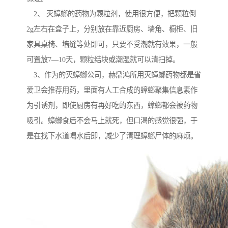
2、 灭蟑螂的药物为颗粒剂，使用很方便，把颗粒倒
2g左右在盒子上，分别放在靠近厨房、墙角、橱柜、旧
家具桌椅、墙缝等处即可，只要不受潮就有效果，一般
可置放7—10天，颗粒结块或潮湿就可以清扫掉。
3、作为的灭蟑螂公司，赫鼎鸿所用灭蟑螂药物都是省
爱卫会推荐用药，里面有人工合成的蟑螂聚集信息素作
为引诱剂，即使厨房有再好吃的东西，蟑螂都会被药物
吸引。蟑螂食后不会马上就死，但口渴的感觉很强，于
是在找下水道喝水后即，减少了清理蟑螂尸体的麻烦。