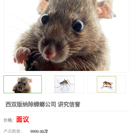
昆明灭红火蚁公司
昆明驱蛇公司
昆明除虫除蚁
西双版纳除蟑螂公司 讲究信誉
面议
价格：
产品数量：
9999.00次