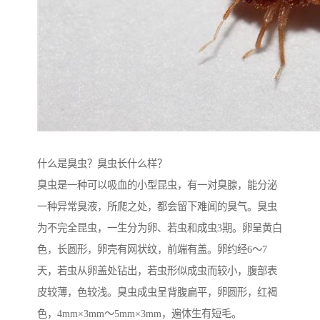
什么是臭虫？臭虫长什么样？
臭虫是一种可以吸血的小型昆虫，有一对臭腺，能分泌
一种异常臭液，所爬之处，都会留下难闻的臭气。臭虫
为不完全昆虫，一生分为卵、若虫和成虫3期。卵呈黄白
色，长圆形，卵壳有网状纹，前端有盖。卵约经6～7
天，若虫从卵盖处钻出，若虫形似成虫而较小，腹部表
皮较薄，色较浅。臭虫成虫呈背腹扁平，卵圆形，红褐
色，4mm×3mm～5mm×3mm，遍体生有短毛。