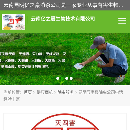
云南昆明亿之豪消杀公司是一家专业从事有害生物防治综合治理的公司，治理服务包括：灭鼠,杀虫,除虫,除蟑螂,白蚁防治,消杀等；安全环保,快速上门,价格透明,完善的售后服务,不影响您的生活工作。
云南亿之豪生物技术有限公司
灭鼠服务
杀虫服务
除虫服务
除蟑螂服务
白蚁防治服务
消杀服务
当前位置：
首页
>
供应商机
>
除虫服务
> 昆明写字楼除虫公司电话
昆明灭老鼠
昆明灭蟑螂
经验丰富
昆明除四害
昆明消杀公司
昆明消毒公司
昆明白蚁防治