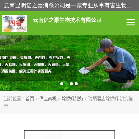
云南昆明亿之豪消杀公司是一家专业从事有害生物防治综合治理的公司，治理服务包括：灭鼠,杀虫,除虫,除蟑螂,白蚁防治,消杀等；安全环保,快速上门,价格透明,完善的售后服务,不影响您的生活工作。
云南亿之豪生物技术有限公司
灭鼠服务
杀虫服务
除虫服务
除蟑螂服务
白蚁防治服务
消杀服务
当前位置：
首页
>
供应商机
>
除蟑螂服务
> 瑞丽酒店除蟑螂 讲究信
昆明灭老鼠
昆明灭蟑螂
誉
昆明除四害
昆明消杀公司
昆明消毒公司
昆明白蚁防治