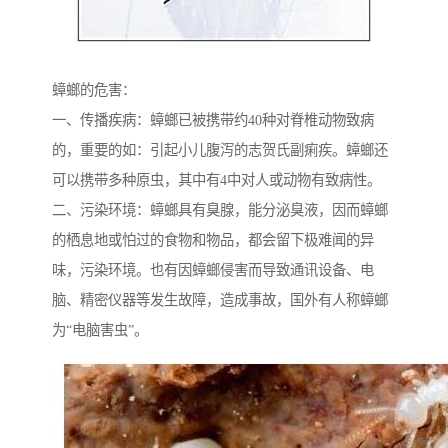
蟑螂的危害：
一、传播疾病：蟑螂已被携带约40种对脊椎动物致病
的，重要的如：引起小儿腹泻的志贺氏副痢疾。蟑螂还
可以携带多种原虫，其中有4中对人或动物有致病性。
二、污染环境：蟑螂具有臭腺，能分泌臭液，因而蟑螂
的栖息地或怕过的食物和物品，都会留下极难闻的异
味，污染环境。也有因蟑螂侵害而导致通讯设备、电
脑、精密仪器等发生故障，造成事故，国外有人称蟑螂
为“电脑害虫”。