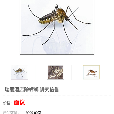
昆明灭红火蚁公司
昆明驱蛇公司
昆明除虫除蚁
瑞丽酒店除蟑螂 讲究信誉
面议
价格：
产品数量：
9999.00次