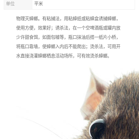
单位
平米
物理灭蟑螂。有粘捕法，用粘蟑纸或粘蟑盒诱捕蟑螂，
使用方便，效果好；诱杀法，在一个空啤酒瓶或罐内放
少许甜食饵，如面包噱等，瓶口抹油后搭一纸片小桥，
将瓶口靠墙，使蟑螂入内后不能爬出；烫杀法，可用开
水直接浇灌蟑螂栖息活动场所，可有效烫杀蟑螂。