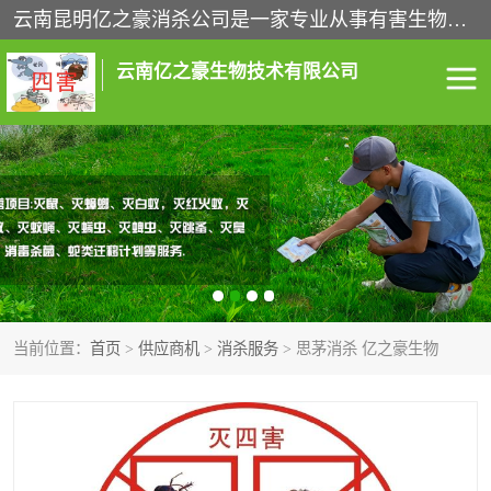
云南昆明亿之豪消杀公司是一家专业从事有害生物防治综合治理的公司，治理服务包括：灭鼠,杀虫,除虫,除蟑螂,白蚁防治,消杀等；安全环保,快速上门,价格透明,完善的售后服务,不影响您的生活工作。
云南亿之豪生物技术有限公司
灭鼠服务
杀虫服务
除虫服务
除蟑螂服务
白蚁防治服务
消杀服务
当前位置：
首页
>
供应商机
>
消杀服务
> 思茅消杀 亿之豪生物
昆明灭老鼠
昆明灭蟑螂
昆明除四害
昆明消杀公司
昆明消毒公司
昆明白蚁防治