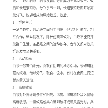
蚁、工蚁和若蚁，若蚁发育后分化成为补充型蚁王、蚁
后和长翅繁殖蚁。分飞季节一到，长翅繁殖蚁即开始离
巢分飞，脱翅后成为原始蚁乏、蚁后。
1 ．群体生活
一窝白蚁中，各品级之间分工明确，但又相互依存，相
互合作。通常情况下，除长翅繁殖蚁外，白蚁不能离开
巢群单生活。各品级之间的这种依存、合作关系对蚁巢
群的发展至关重要。
2 ．活动隐蔽
白蚁一般害怕阳光，喜欢在阴暗的地方活动，或修筑隐
蔽的蚁道，借以分飞、取食、汲水。有时在夜间进行短
暂的露天活动。
3 ．高度敏感
白蚁对外界环境条件如阳光、温度、湿度和外敌入侵等
高度敏感。一旦蚁路或巢穴遭到破坏或通风露光时，兵