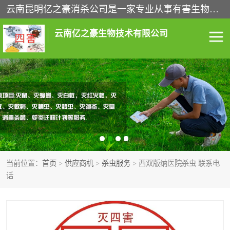
云南昆明亿之豪消杀公司是一家专业从事有害生物防治综合治理的公司，治理服务包括：灭鼠,杀虫,除虫,除蟑螂,白蚁防治,消杀等；安全环保,快速上门,价格透明,完善的售后服务,不影响您的生活工作。
云南亿之豪生物技术有限公司
灭鼠服务
杀虫服务
除虫服务
除蟑螂服务
白蚁防治服务
消杀服务
当前位置：
首页
>
供应商机
>
杀虫服务
> 西双版纳医院杀虫 联系电
昆明灭老鼠
昆明灭蟑螂
话
昆明除四害
昆明消杀公司
昆明消毒公司
昆明白蚁防治