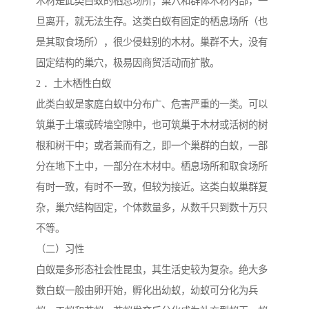
木材是此类白蚁的栖息场所，巢穴和群体木材内部，一
旦离开，就无法生存。这类白蚁有固定的栖息场所（也
是其取食场所），很少侵蛀别的木材。巢群不大，没有
固定结构的巢穴，极易因商贸活动而扩散。
2 ．土木栖性白蚁
此类白蚁是家庭白蚁中分布广、危害严重的一类。可以
筑巢于土壤或砖墙空隙中，也可筑巢于木材或活树的树
根和树干中；或者兼而有之，即一个巢群的白蚁，一部
分在地下土中，一部分在木材中。栖息场所和取食场所
有时一致，有时不一致，但较为接近。这类白蚁巢群复
杂，巢穴结构固定，个体数量多，从数千只到数十万只
不等。
（二）习性
白蚁是多形态社会性昆虫，其生活史较为复杂。绝大多
数白蚁一般由卵开始，孵化出幼蚁，幼蚁可分化为兵