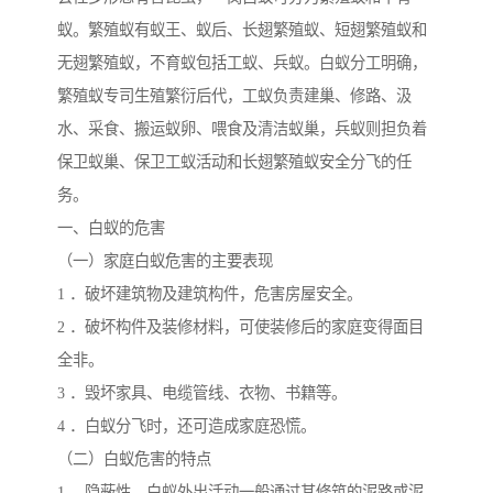
蚁。繁殖蚁有蚁王、蚁后、长翅繁殖蚁、短翅繁殖蚁和
无翅繁殖蚁，不育蚁包括工蚁、兵蚁。白蚁分工明确，
繁殖蚁专司生殖繁衍后代，工蚁负责建巢、修路、汲
水、采食、搬运蚁卵、喂食及清洁蚁巢，兵蚁则担负着
保卫蚁巢、保卫工蚁活动和长翅繁殖蚁安全分飞的任
务。
一、白蚁的危害
（一）家庭白蚁危害的主要表现
1 ．破坏建筑物及建筑构件，危害房屋安全。
2 ．破坏构件及装修材料，可使装修后的家庭变得面目
全非。
3 ．毁坏家具、电缆管线、衣物、书籍等。
4 ．白蚁分飞时，还可造成家庭恐慌。
（二）白蚁危害的特点
1 ．隐蔽性。白蚁外出活动一般通过其修筑的泥路或泥