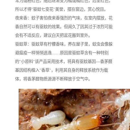
常为或粉红色，随后逐渐变为橘或橘红色，后呈红色，
所以才得"驱蚊七变花"美誉，摆在窗边，赏心悦目。
夜来香：蚊子害怕夜来香强烈的气味，在室内摆放，花
香自然可以有驱蚊的效果。但闻久了因其过于浓烈可能
会有不适反应，建议白天把盆花搬到室外。
驱蚊草：驱蚊草有柠檬香味，养在屋子里，蚊虫会像躲
避瘟疫一样悄悄逃逸……原因是驱蚊草含有一种特别
的"小原料"该产品采用技术，将具有驱蚊基因---香茅醛
基因结构植入"香草"，利用其自身的释放系统作为载
体，将香茅醛物质源源不断释放于空气中。