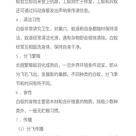
蚁会立即出来警卫抗敌，工蚁则忙于修复，工蚁和兵蚁
还可通过抖动身躯发出声响来传递信息。
4 ．清洁习性
白蚁非常讲究卫生，对巢穴、蚁道和自身都随时保持清
洁，蚁道经常清洁光滑，遇有杂物即会很快清除。白蚁
经常互相舐洗身体，保持自身干净。
5 ．分飞繁殖
长翅繁殖蚁羽化成熟后，一旦外界环境条件适宜，即从
分飞孔飞出，发展新的巢群。不同种类的白蚁，分飞季
节和时间有所不同。
6 ．食性
白蚁的食物主要是木材和含纤维素的物质，除极少数种
类外，一般无贮粮习惯。
7 ．传播
（1）分飞传播