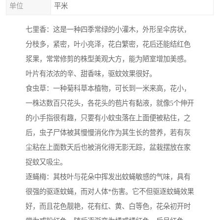
单位
平米
七里香：这是一种四季常绿的小灌木，外形呈伞房状，
分枝多，紧密，叶小亮泽，花白繁密，花后还能结红色
浆果，常常修剪的株型美观大方，能为陋室增加美感。
叶片有浓浓的辛、甜香味，驱蚊效果很好。
食虫草：一种菊科草本植物，可长到一米来高，花小，
一株达数百只花头，各花头的苞片有黏液，就像5个伸开
的小手指很有趣，只要有小蚊虫落在上面便被粘住，之
后，虫子尸体被其慢慢消化作为其生长的营养，若有灰
尘粘在上面数天后也被消化得无影无踪，盆栽摆放在家
捉蚊又吸尘。
逐蝇梅：其枝叶与花朵中挥发出蚊蝇敏感的气味，具有
很强的驱逐蚊蝇，而对人体*伤害。它不但驱逐蚊蝇效果
好，而且花色靓艳，花有红、黄、白等色，花朵初开时