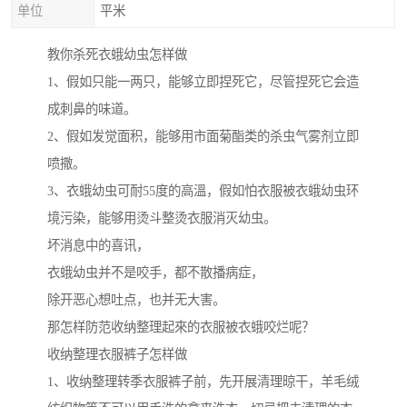
单位
平米
教你杀死衣蛾幼虫怎样做
1、假如只能一两只，能够立即捏死它，尽管捏死它会造
成刺鼻的味道。
2、假如发觉面积，能够用市面菊酯类的杀虫气雾剂立即
喷撒。
3、衣蛾幼虫可耐55度的高溫，假如怕衣服被衣蛾幼虫环
境污染，能够用烫斗整烫衣服消灭幼虫。
坏消息中的喜讯，
衣蛾幼虫并不是咬手，都不散播病症，
除开恶心想吐点，也并无大害。
那怎样防范收纳整理起來的衣服被衣蛾咬烂呢？
收纳整理衣服裤子怎样做
1、收纳整理转季衣服裤子前，先开展清理晾干，羊毛绒