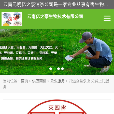
云南昆明亿之豪消杀公司是一家专业从事有害生物防治综合治理的公司，治理服务包括：灭鼠,杀虫,除虫,除蟑螂,白蚁防治,消杀等；安全环保,快速上门,价格透明,完善的售后服务,不影响您的生活工作。
云南亿之豪生物技术有限公司
灭鼠服务
杀虫服务
除虫服务
除蟑螂服务
白蚁防治服务
消杀服务
当前位置：
首页
>
供应商机
>
杀虫服务
> 开远食堂杀虫 免费上门服
昆明灭老鼠
昆明灭蟑螂
务
昆明除四害
昆明消杀公司
昆明消毒公司
昆明白蚁防治