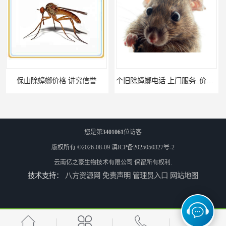
个旧除蟑螂电话 上门服务_价格低_比三家
红河公司灭鼠 经验丰富
您是第
3401061
位访客
版权所有 ©2026-08-09
滇ICP备2025050327号-2
云南亿之豪生物技术有限公司
保留所有权利.
技术支持：
八方资源网
免责声明
管理员入口
网站地图
瑞丽商店灭鼠 联系电话
大理酒吧灭鼠 亿之豪生物