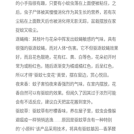
的小手指很有趣，只要有小蚊虫落在上面便被粘住，之
后，虫子尸体被其慢慢消化作为其生长的营养，若有灰
尘粘在上面数天后也被消化得无影无踪，盆栽摆放在家
捉蚊又吸尘。
逐蝇梅：其枝叶与花朵中挥发出蚊蝇敏感的气味，具有
很强的驱逐蚊蝇，而对人体*伤害。它不但驱逐蚊蝇效果
好，而且花色靓艳，花有红、黄、白等色，花朵初开时
常为或粉红色，随后逐渐变为橘或橘红色，后呈红色，
所以才得"驱蚊七变花"美誉，摆在窗边，赏心悦目。
夜来香：蚊子害怕夜来香强烈的气味，在室内摆放，花
香自然可以有驱蚊的效果。但闻久了因其过于浓烈可能
会有不适反应，建议白天把盆花搬到室外。
驱蚊草：驱蚊草有柠檬香味，养在屋子里，蚊虫会像躲
避瘟疫一样悄悄逃逸……原因是驱蚊草含有一种特别
的"小原料"该产品采用技术，将具有驱蚊基因---香茅醛