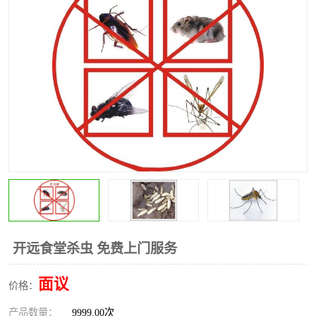
昆明灭红火蚁公司
昆明驱蛇公司
昆明除虫除蚁
开远食堂杀虫 免费上门服务
面议
价格：
产品数量：
9999.00次