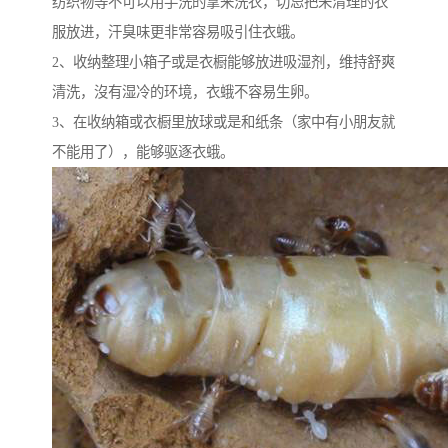
纺织物等不可以用手洗的拿来洗衣，切忌把未清理的衣
服放进，汗臭味更非常容易吸引住衣蛾。
2、收纳整理小箱子或是衣橱能够放进吸湿剂，维持舒爽
清洗，沒有湿冷的环境，衣蛾不容易生卵。
3、在收纳箱或衣橱里放球或是和纸条（家中有小朋友就
不能用了），能够驱逐衣蛾。