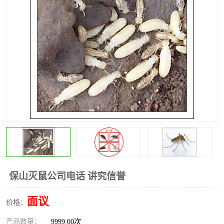
昆明灭红火蚁公司
昆明驱蛇公司
昆明除虫除蚁
保山灭鼠公司电话 讲究信誉
面议
价格：
产品数量：
9999.00次