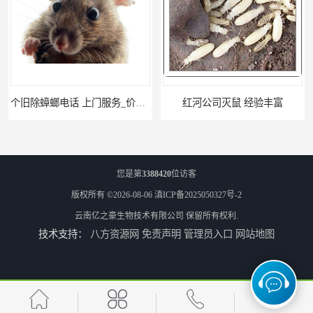
个旧除蟑螂电话 上门服务_价格低_比三家
红河公司灭鼠 经验丰富
您是第
3388420
位访客
版权所有 ©2026-08-06
滇ICP备2025050327号-2
云南亿之豪生物技术有限公司
保留所有权利.
技术支持：
八方资源网
免责声明
管理员入口
网站地图
瑞丽商店灭鼠 联系电话
大理酒吧灭鼠 亿之豪生物