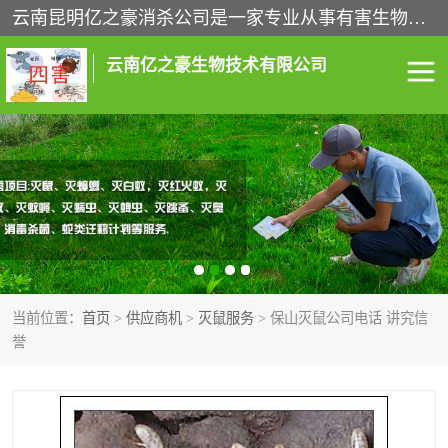
云南昆明亿之豪消杀公司是一家专业从事有害生物防治综合治理的公司，治理服务包括：灭鼠,杀虫,除虫,除蟑螂,白蚁防治,消杀等；安全环保,快速上门,价格透明,完善的售后服务,不影响您的生活工作。
云南亿之豪生物技术有限公司
灭鼠服务
杀虫服务
除虫服务
除蟑螂服务
白蚁防治服务
消杀服务
当前位置：
首页
>
供应商机
>
灭鼠服务
> 保山灭鼠公司电话 讲究信
昆明灭老鼠
昆明灭蟑螂
誉
昆明除四害
昆明消杀公司
昆明消毒公司
昆明白蚁防治