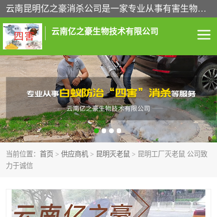
云南昆明亿之豪消杀公司是一家专业从事有害生物防治综合治理的公司，治理服务包括：灭鼠,杀虫,除虫,除蟑螂,白蚁防治,消杀等；安全环保,快速上门,价格透明,完善的售后服务,不影响您的生活工作。
云南亿之豪生物技术有限公司
灭鼠服务
杀虫服务
除虫服务
除蟑螂服务
白蚁防治服务
消杀服务
当前位置：
首页
>
供应商机
>
昆明灭老鼠
> 昆明工厂灭老鼠 公司致
昆明灭老鼠
昆明灭蟑螂
力于诚信
昆明除四害
昆明消杀公司
昆明消毒公司
昆明白蚁防治