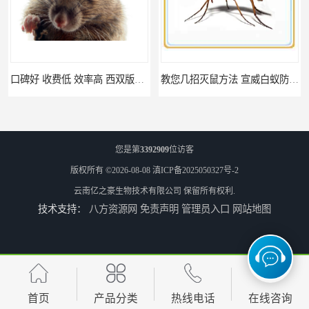
口碑好 收费低 效率高 西双版纳白蚁防治 预防红火蚁
教您几招灭鼠方法 宣威白蚁防治公司电话 除红火蚁
您是第
3392909
位访客
版权所有 ©2026-08-08
滇ICP备2025050327号-2
云南亿之豪生物技术有限公司
保留所有权利.
技术支持：
八方资源网
免责声明
管理员入口
网站地图
上门服务_价格低_比三家 超市白蚁防治 消灭红火蚁
昆明医院消杀公司电话 亿之豪生物
首页
产品分类
热线电话
在线咨询