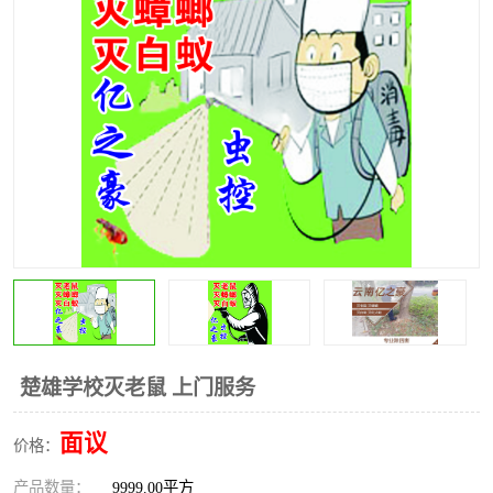
昆明灭红火蚁公司
昆明驱蛇公司
昆明除虫除蚁
楚雄学校灭老鼠 上门服务
面议
价格：
产品数量：
9999.00平方