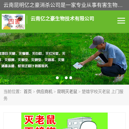
云南昆明亿之豪消杀公司是一家专业从事有害生物防治综合治理的公司，治理服务包括：灭鼠,杀虫,除虫,除蟑螂,白蚁防治,消杀等；安全环保,快速上门,价格透明,完善的售后服务,不影响您的生活工作。
云南亿之豪生物技术有限公司
灭鼠服务
杀虫服务
除虫服务
除蟑螂服务
白蚁防治服务
消杀服务
当前位置：
首页
>
供应商机
>
昆明灭老鼠
> 楚雄学校灭老鼠 上门服
昆明灭老鼠
昆明灭蟑螂
务
昆明除四害
昆明消杀公司
昆明消毒公司
昆明白蚁防治