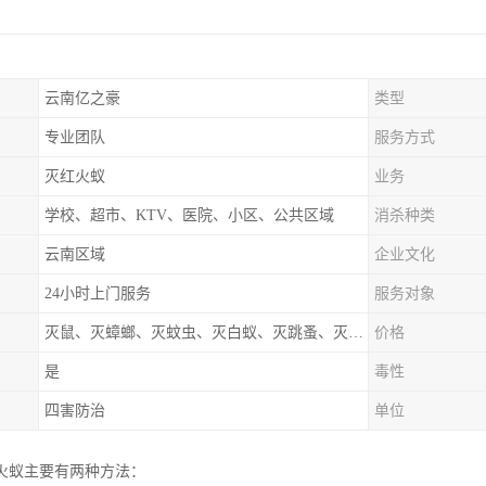
云南亿之豪
类型
专业团队
服务方式
灭红火蚁
业务
学校、超市、KTV、医院、小区、公共区域
消杀种类
云南区域
企业文化
24小时上门服务
服务对象
灭鼠、灭蟑螂、灭蚊虫、灭白蚁、灭跳蚤、灭红火蚁
价格
是
毒性
四害防治
单位
火蚁主要有两种方法：