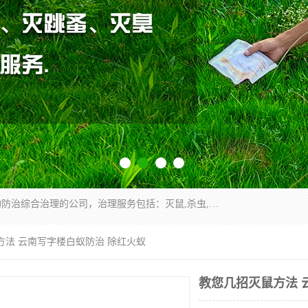
云南昆明亿之豪消杀公司是一家专业从事有害生物防治综合治理的公司，治理服务包括：灭鼠,杀虫,除虫,除蟑螂,白蚁防治,消杀等；安全环保,快速上门,价格透明,完善的售后服务,不影响您的生活工作。
方法 云南写字楼白蚁防治 除红火蚁
教您几招灭鼠方法 