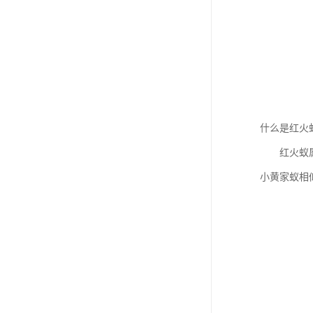
什么是红火
红火蚁属于
小黄家蚁相