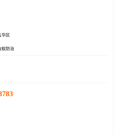
五华区
白蚁防治
3783