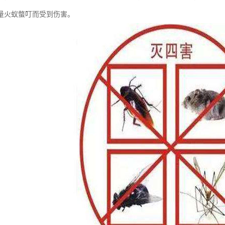
量火蚁螫叮而受到伤害。