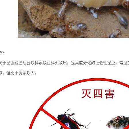
蚁？
昆虫纲膜翅目蚁科家蚁亚科火蚁属，是高度分化的社会性昆虫，常见工蚁
似，但比小黄家蚁大。