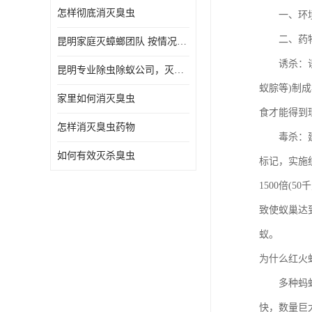
怎样彻底消灭臭虫
一、环境治
二、药物
昆明家庭灭蟑螂团队 按情况提出解决方案
诱杀：诱杀
昆明专业除虫除蚁公司，灭鼠，灭蟑螂，灭蚊虫，灭白蚁，灭红火蚁
蚁腙等)制
家里如何消灭臭虫
食才能得到
怎样消灭臭虫药物
毒杀：建议
如何有效灭杀臭虫
标记，实施统
1500倍(5
致使蚁巢达
蚁。
为什么红火
多种蚂蚁受
快，数量巨