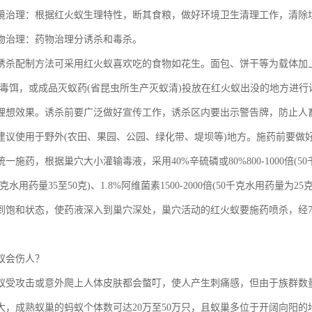
理：根据红火蚁生理特性，断其食粮，做好环境卫生清理工作，清除垃
治理：药物治理分诱杀和毒杀。
配制方法可采用红火蚁喜欢吃的食物如花生。面包、饼干等为载体加上香
成毒饵，或成品灭蚁药(省昆虫所生产灭蚁清)投放在红火蚁出没的地方进
理想效果。诱杀前要广泛做好宣传工作，诱杀区内要出示警告牌，防止人
使用于野外(农田、果园、公园、绿化带、堤坝等)地方。施药前要做
一施药，根据巢穴大小灌输毒液，采用40%辛硫磷或80%800-1000倍(50千克
0千克水用药量35至50克)、1.8%阿维菌素1500-2000倍(50千克水用药
到饱和状态，使药液深入到巢穴深处，巢穴活动的红火蚁要施药喷杀，经7
蚁会伤人？
攻击或意外爬上人体皮肤都会螫叮，使人产生刺痛感，但由于族群数量
大，成熟蚁巢的蚂蚁个体数可达20万至50万只，且蚁巢多位于开阔向阳