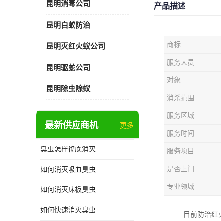
昆明消毒公司
产品描述
昆明白蚁防治
商标
昆明灭红火蚁公司
服务人员
昆明驱蛇公司
对象
昆明除虫除蚁
消杀范围
服务区域
最新供应商机
更多
服务时间
臭虫怎样彻底消灭
服务项目
是否上门
如何消灭吸血臭虫
专业领域
如何消灭床板臭虫
如何快速消灭臭虫
目前防治红