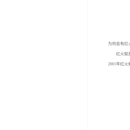
为何会有红
红火蚁是一
2001年