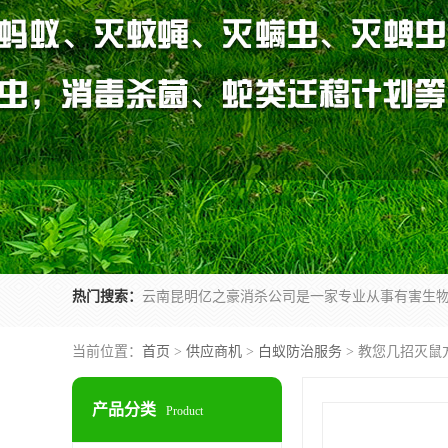
热门搜索：
当前位置：
首页
>
供应商机
>
白蚁防治服务
> 教您几招灭鼠
产品分类
Product