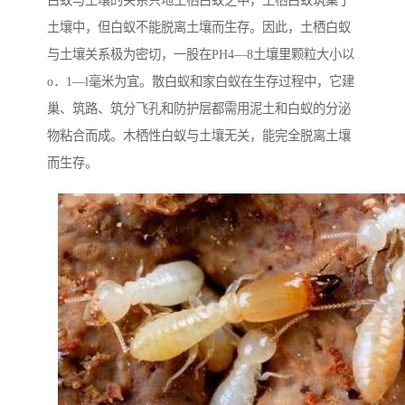
白蚁与土壤的关系只地土栖白蚁之中，土栖白蚁筑巢于
土壤中，但白蚁不能脱离土壤而生存。因此，土栖白蚁
与土壤关系极为密切，一股在PH4—8土壤里颗粒大小以
o．1—l毫米为宜。散白蚁和家白蚁在生存过程中，它建
巢、筑路、筑分飞孔和防护层都需用泥土和白蚁的分泌
物粘合而成。木栖性白蚁与土壤无关，能完全脱离土壤
而生存。