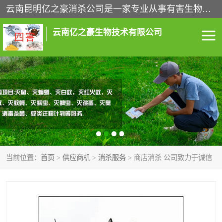
云南昆明亿之豪消杀公司是一家专业从事有害生物防治综合治理的公司，治理服务包括：灭鼠,杀虫,除虫,除蟑螂,白蚁防治,消杀等；安全环保,快速上门,价格透明,完善的售后服务,不影响您的生活工作。
云南亿之豪生物技术有限公司
灭鼠服务
杀虫服务
除虫服务
除蟑螂服务
白蚁防治服务
消杀服务
当前位置：
首页
>
供应商机
>
消杀服务
> 商店消杀 公司致力于诚信
昆明灭老鼠
昆明灭蟑螂
昆明除四害
昆明消杀公司
昆明消毒公司
昆明白蚁防治