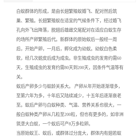
白蚁群体的形成，是由长翅繁殖蚁婚飞、配对然后筑
巢、繁殖。长翅繁殖蚁在适宜的气候条件下，经过婚飞
孔向外飞出降落，脱翅后雄雌交尾配对在适应白蚁生存
的场所产卵繁殖后代。新群体的原始蚁后一般经一周
后，开始产卵，一月后，孵化成为幼蚁。幼蚁白色柔
软，经几次蜕皮后成为成虫。非生殖成虫的发育约需60
天，生殖成虫的发育约需80天到200天，因条件气温等有
关。
蚁后产卵多少与蚁龄关系大。 产卵从年开始逐渐增多，
至第六年为多，十年后又陆续减少，十五年后逐渐衰老
至。蚁后产卵与白蚁种类、气温、营养关系也很大，一
般白蚁种类产卵从几粒至200粒，但也有更多的，如非洲
筑垄大白蚁，一个蚁后可产8万多粒卵。
当原始蚁王、蚁后，或群体过分庞大，群体内有翅若蚁