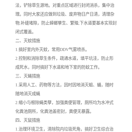
法，铲除草生源地。对重点区域进行封闭消杀，集中治
理。同时大家还应做到垃圾、废弃物日产日清，清理杂
物;补缝堵隙，防止蟑螂孳生、繁殖;下水道要基本实现封
闭式覆盖。
二、灭蚊措施
1.搞好室内外灭蚊，常用DDV气雾喷杀。
2.控制和消除草生条件，疏通水道，填平坑洼，防止形
成死水，同时搞好下水道和地下室的防蚊工作。
三、灭蝇措施
1.采用人工、药物等方法，因时因地消灭蛆、蛹，随时
随地消灭成蝇
2.缩小与根除蝇类孽，加强粪便管理，厕所均为水冲式
化粪池厕所，化粪池盖密封，粪便无暴露。
四、灭鼠措施
1.治理环境卫生，清除院内垃圾死角，搞好卫生综合治