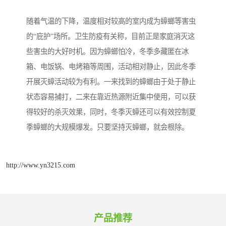
随着气温的下降，温度相对较高的室内成为蟑螂等害虫
的“庇护”场所。卫生防疫有关称，目前正是家庭消灭这
些害虫的大好时机。因为蟑螂怕冷，冬季多藏匿在冰
箱、电饭锅、电烤箱等周围，活动相对静止，因此冬季
开展灭蟑活动较为有利。一来找到的蟑螂由于处于静止
状态容易捕打，二来在靠近热源附近集中使用，可以获
得较好的杀灭效果，同时，冬季灭蟑还可以有效控制夏
季蟑螂的大规模爆发。只要坚持灭蟑螂，就会根除。
http://www.yn3215.com
产品推荐