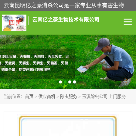
云南昆明亿之豪消杀公司是一家专业从事有害生物防治综合治理的公司，治理服务包括：灭鼠,杀虫,除虫,除蟑螂,白蚁防治,消杀等；安全环保,快速上门,价格透明,完善的售后服务,不影响您的生活工作。
云南亿之豪生物技术有限公司
灭鼠服务
杀虫服务
除虫服务
除蟑螂服务
白蚁防治服务
消杀服务
当前位置：
首页
>
供应商机
>
除虫服务
> 玉溪除虫公司 上门服务
昆明灭老鼠
昆明灭蟑螂
昆明除四害
昆明消杀公司
昆明消毒公司
昆明白蚁防治