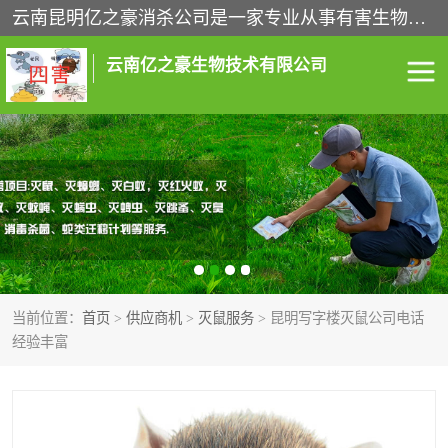
云南昆明亿之豪消杀公司是一家专业从事有害生物防治综合治理的公司，治理服务包括：灭鼠,杀虫,除虫,除蟑螂,白蚁防治,消杀等；安全环保,快速上门,价格透明,完善的售后服务,不影响您的生活工作。
云南亿之豪生物技术有限公司
灭鼠服务
杀虫服务
除虫服务
除蟑螂服务
白蚁防治服务
消杀服务
当前位置：
首页
>
供应商机
>
灭鼠服务
> 昆明写字楼灭鼠公司电话
昆明灭老鼠
昆明灭蟑螂
经验丰富
昆明除四害
昆明消杀公司
昆明消毒公司
昆明白蚁防治