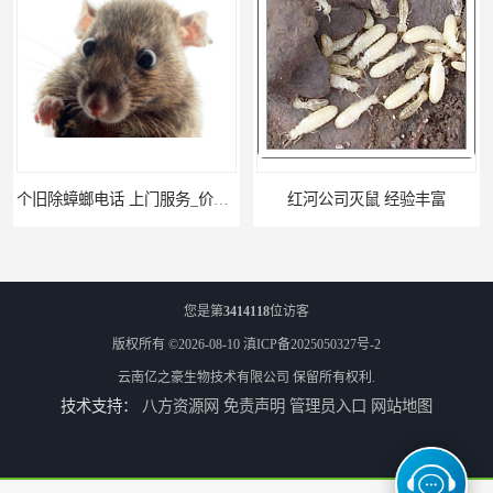
个旧除蟑螂电话 上门服务_价格低_比三家
红河公司灭鼠 经验丰富
您是第
3414118
位访客
版权所有 ©2026-08-10
滇ICP备2025050327号-2
云南亿之豪生物技术有限公司
保留所有权利.
技术支持：
八方资源网
免责声明
管理员入口
网站地图
瑞丽商店灭鼠 联系电话
大理酒吧灭鼠 亿之豪生物