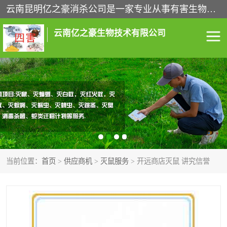
云南昆明亿之豪消杀公司是一家专业从事有害生物防治综合治理的公司，治理服务包括：灭鼠,杀虫,除虫,除蟑螂,白蚁防治,消杀等；安全环保,快速上门,价格透明,完善的售后服务,不影响您的生活工作。
云南亿之豪生物技术有限公司
灭鼠服务
杀虫服务
除虫服务
除蟑螂服务
白蚁防治服务
消杀服务
当前位置：
首页
>
供应商机
>
灭鼠服务
> 开远商店灭鼠 讲究信誉
昆明灭老鼠
昆明灭蟑螂
昆明除四害
昆明消杀公司
昆明消毒公司
昆明白蚁防治