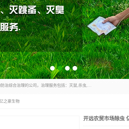
云南昆明亿之豪消杀公司是一家专业从事有害生物防治综合治理的公司，治理服务包括：灭鼠,杀虫,除虫,除蟑螂,白蚁防治,消杀等；安全环保,快速上门,价格透明,完善的售后服务,不影响您的生活工作。
 亿之豪生物
开远农贸市场除虫 