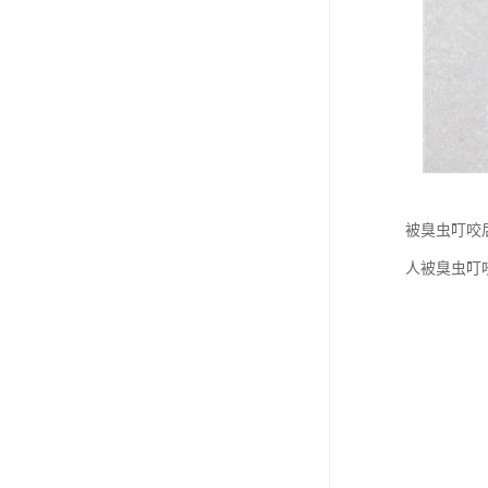
被臭虫叮咬
人被臭虫叮