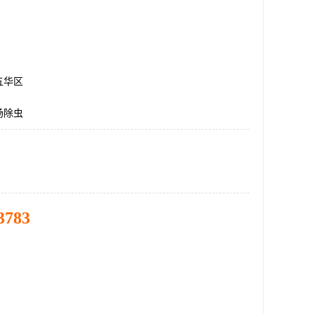
五华区
场除虫
3783