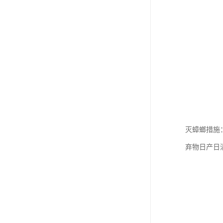
灭蟑螂措施
弃物日产日