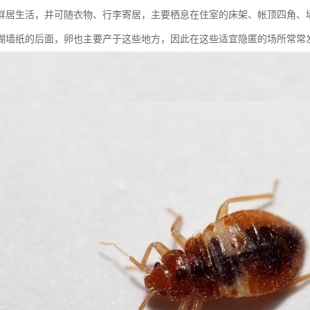
群居生活，并可随衣物、行李寄居，主要栖息在住室的床架、帐顶四角、
糊墙纸的后面，卵也主要产于这些地方，因此在这些适宜隐匿的场所常常