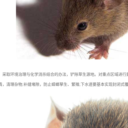
：采取环境治理与化学消杀结合的办法，铲除草生源地。对重点区域进行
清，清理杂物;补缝堵隙，防止蟑螂孳生、繁殖;下水道要基本实现封闭式