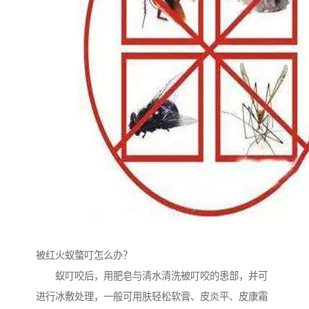
被红火蚁螫叮怎么办？
蚁叮咬后，用肥皂与清水清洗被叮咬的患部，并可
进行冰敷处理，一般可用肤轻松软膏、皮炎平、皮康霜