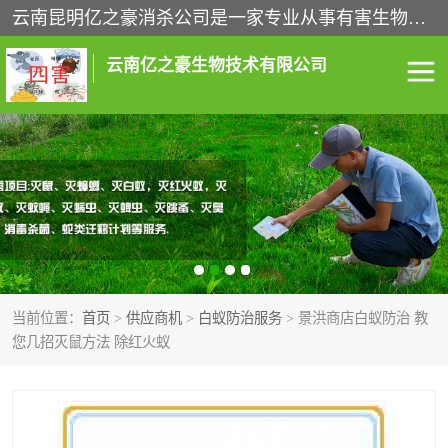
云南昆明亿之豪消杀公司是一家专业从事有害生物防治综合治理的公司，治理服务包括：灭鼠,杀虫,除虫,除蟑螂,白蚁防治,消杀等；安全环保,快速上门,价格透明,完善的售后服务,不影响您的生活工作。
云南亿之豪生物技术有限公司
灭鼠服务
杀虫服务
除虫服务
除蟑螂服务
白蚁防治服务
消杀服务
当前位置：
首页
>
供应商机
>
白蚁防治服务
> 景洪商店白蚁防治 教
昆明灭老鼠
昆明灭蟑螂
您几招灭鼠方法 除红火蚁
昆明除四害
昆明消杀公司
昆明消毒公司
昆明白蚁防治