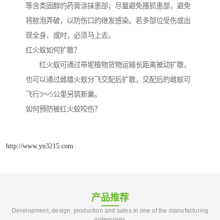
等含类固醇的药膏涂抹患部；尽量避免搔抓患部，避免
将脓泡弄破，以防伤口的继发感染。若多部位受伤或出
现全身、或时，必须马上去。
红火蚁如何扩散？
红火蚁可通过带坭植物货物运输长距离被动扩散，
也可以通过雌雄火蚁分飞交配后扩散，交配后的雌蚁可
飞行3～5公里另筑新巢。
如何预防被红火蚁咬伤？
http://www.yn3215.com
产品推荐
Development, design, production and sales in one of the manufacturing
enterprises