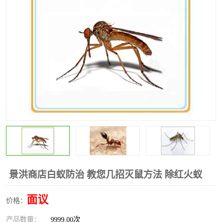
昆明灭红火蚁公司
昆明驱蛇公司
昆明除虫除蚁
景洪商店白蚁防治 教您几招灭鼠方法 除红火蚁
面议
价格：
产品数量：
9999.00次