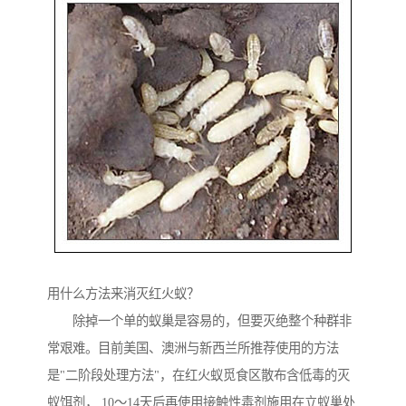
用什么方法来消灭红火蚁？
除掉一个单的蚁巢是容易的，但要灭绝整个种群非
常艰难。目前美国、澳洲与新西兰所推荐使用的方法
是"二阶段处理方法"，在红火蚁觅食区散布含低毒的灭
蚁饵剂， 10～14天后再使用接触性毒剂施用在立蚁巢处