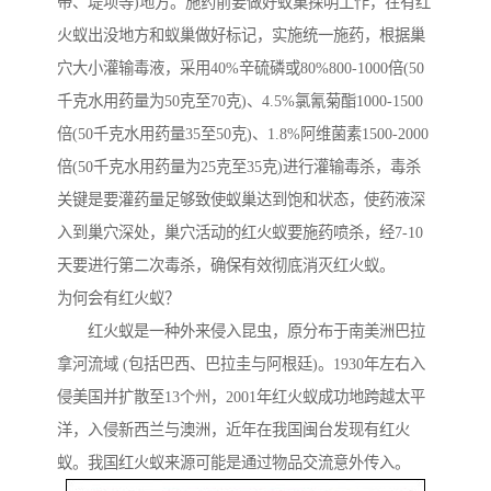
带、堤坝等)地方。施药前要做好蚁巢探明工作，在有红
火蚁出没地方和蚁巢做好标记，实施统一施药，根据巢
穴大小灌输毒液，采用40%辛硫磷或80%800-1000倍(50
千克水用药量为50克至70克)、4.5%氯氰菊酯1000-1500
倍(50千克水用药量35至50克)、1.8%阿维菌素1500-2000
倍(50千克水用药量为25克至35克)进行灌输毒杀，毒杀
关键是要灌药量足够致使蚁巢达到饱和状态，使药液深
入到巢穴深处，巢穴活动的红火蚁要施药喷杀，经7-10
天要进行第二次毒杀，确保有效彻底消灭红火蚁。
为何会有红火蚁？
红火蚁是一种外来侵入昆虫，原分布于南美洲巴拉
拿河流域 (包括巴西、巴拉圭与阿根廷)。1930年左右入
侵美国并扩散至13个州，2001年红火蚁成功地跨越太平
洋，入侵新西兰与澳洲，近年在我国闽台发现有红火
蚁。我国红火蚁来源可能是通过物品交流意外传入。