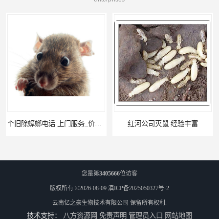
个旧除蟑螂电话 上门服务_价格低_比三家
红河公司灭鼠 经验丰富
您是第
3405666
位访客
版权所有 ©2026-08-09
滇ICP备2025050327号-2
云南亿之豪生物技术有限公司
保留所有权利.
技术支持：
八方资源网
免责声明
管理员入口
网站地图