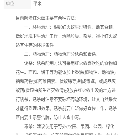
单位
平米
目前防治红火蚁主要有两种方法：
一、环境治理：根据红火蚁生理特性，断其食粮，
做好环境卫生清理工作，清除垃圾、杂草，减小红火蚁
适宜生存的环境条件。
二、药物治理：药物治理分诱杀和毒杀。
诱杀：诱杀配制方法可采用红火蚁喜欢吃的食物如
花生。面包、饼干等为载体加上香油(植物油、动物油)
糖和药物(如阿维菌素、伏蚁腙等)制成毒饵，或成品灭
蚁药(省昆虫所生产灭蚁清)投放在红火蚁出没的地方进
行诱杀，诱杀时注意不要破坏周边环境，让其自然采食
才能得到理想效果。诱杀前要广泛做好宣传工作，诱杀
区内要出示警告牌，防止人畜中毒。
毒杀：建议使用于野外(农田、果园、公园、绿化