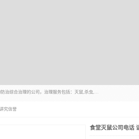
云南昆明亿之豪消杀公司是一家专业从事有害生物防治综合治理的公司，治理服务包括：灭鼠,杀虫,除虫,除蟑螂,白蚁防治,消杀等；安全环保,快速上门,价格透明,完善的售后服务,不影响您的生活工作。
 讲究信誉
食堂灭鼠公司电话 