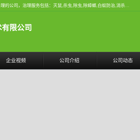
云南昆明亿之豪消杀公司是一家专业从事有害生物防治综合治理的公司，治理服务包括：灭鼠,杀虫,除虫,除蟑螂,白蚁防治,消杀等；安全环保,快速上门,价格透明,完善的售后服务,不影响您的生活工作。
术有限公司
企业视频
公司介绍
公司动态