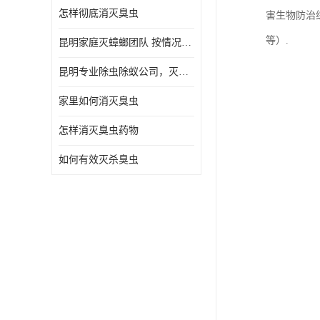
怎样彻底消灭臭虫
害生物防治
等）.
昆明家庭灭蟑螂团队 按情况提出解决方案
昆明专业除虫除蚁公司，灭鼠，灭蟑螂，灭蚊虫，灭白蚁，灭红火蚁
家里如何消灭臭虫
怎样消灭臭虫药物
如何有效灭杀臭虫