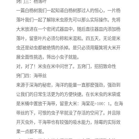
窍门三：杨落叶
一篇白杨树我们一起知道白杨树那过人的恒心，一片杨
落叶我们一起了解除米虫原先可以那么实际操作。先将
大米放进在一个密闭式器皿中，随后直往器皿内添加杨
落叶，留意叶片必须匀称和米混和。四五天，无论是米
虫还是幼虫都被绝情的杀掉。是只必须用簸箕将大米开
展全面性挑选，筛出小虫子就能。
对，对了！米虫在米中问世了。五窍门，招招致命性
窍门四：海带丝
来源于深海的秘密，海洋的能量一直那麽强劲，强劲到
让我们的日常生活更为的方便快捷。在长米虫的米袋或
是米桶中置放干海带，留意大米：海棠花=100：1。在海
带丝的下，可恨的虫子早就没了存活的空间了。并且除
开灭虫外，干海带也有较强的吸水能力，除霉的实际效
果一点都不差。