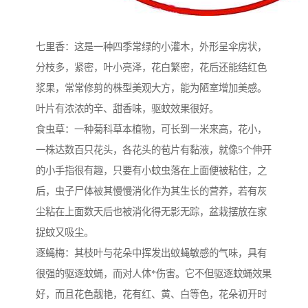
七里香：这是一种四季常绿的小灌木，外形呈伞房状，
分枝多，紧密，叶小亮泽，花白繁密，花后还能结红色
浆果，常常修剪的株型美观大方，能为陋室增加美感。
叶片有浓浓的辛、甜香味，驱蚊效果很好。
食虫草：一种菊科草本植物，可长到一米来高，花小，
一株达数百只花头，各花头的苞片有黏液，就像5个伸开
的小手指很有趣，只要有小蚊虫落在上面便被粘住，之
后，虫子尸体被其慢慢消化作为其生长的营养，若有灰
尘粘在上面数天后也被消化得无影无踪，盆栽摆放在家
捉蚊又吸尘。
逐蝇梅：其枝叶与花朵中挥发出蚊蝇敏感的气味，具有
很强的驱逐蚊蝇，而对人体*伤害。它不但驱逐蚊蝇效果
好，而且花色靓艳，花有红、黄、白等色，花朵初开时