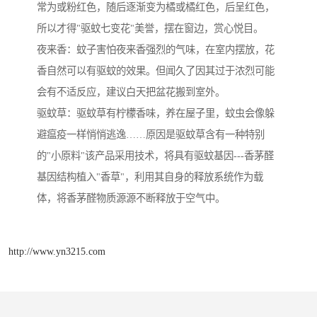
常为或粉红色，随后逐渐变为橘或橘红色，后呈红色，
所以才得"驱蚊七变花"美誉，摆在窗边，赏心悦目。
夜来香：蚊子害怕夜来香强烈的气味，在室内摆放，花
香自然可以有驱蚊的效果。但闻久了因其过于浓烈可能
会有不适反应，建议白天把盆花搬到室外。
驱蚊草：驱蚊草有柠檬香味，养在屋子里，蚊虫会像躲
避瘟疫一样悄悄逃逸……原因是驱蚊草含有一种特别
的"小原料"该产品采用技术，将具有驱蚊基因---香茅醛
基因结构植入"香草"，利用其自身的释放系统作为载
体，将香茅醛物质源源不断释放于空气中。
http://www.yn3215.com