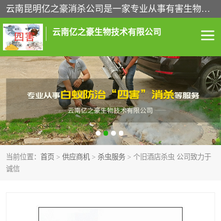
云南昆明亿之豪消杀公司是一家专业从事有害生物防治综合治理的公司，治理服务包括：灭鼠,杀虫,除虫,除蟑螂,白蚁防治,消杀等；安全环保,快速上门,价格透明,完善的售后服务,不影响您的生活工作。
云南亿之豪生物技术有限公司
灭鼠服务
杀虫服务
除虫服务
除蟑螂服务
白蚁防治服务
消杀服务
当前位置：
首页
>
供应商机
>
杀虫服务
> 个旧酒店杀虫 公司致力于
昆明灭老鼠
昆明灭蟑螂
诚信
昆明除四害
昆明消杀公司
昆明消毒公司
昆明白蚁防治