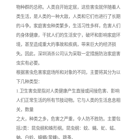
物种群的总称。人类自开始定居，这些害虫就伴随着人
类生活，是人类的一种大敌，人类和它们也进行了长期
的斗争。家庭害虫种类繁多，生活习性多样，危害人们
的身体健康，干扰人们的生活安宁，破坏和影响家庭环
境，甚至造成重大的事故和疾病，带来巨大的经济损
失。因此，深圳消杀公司认为采取一定措施防治家庭害
虫实有必要。
根据害虫危害家庭场所和对象的不同，主要将其分为以
下几种类型：
1.卫生害虫是指对人类健康产生直接或间接危害、影响
人们正常生活的所有节肢动物。它与人类的生活息息相
关，数量
之大，种类之多，危害之严重，令人防不胜防。主要包
括2类：昆虫纲和蛛形纲。昆虫纲：蚊、蝇、虻、蜢、
蚋、白蛉、蟑螂(蜚蠊)、跳蚤、