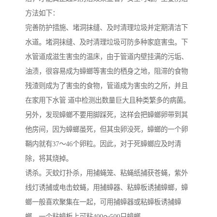
方法如下：
完善防护措施、堵洞抹缝、及时清理垃圾并定期清洁下
水道。堵洞抹缝、及时清理垃圾可防多种家庭害虫。下
水管道成滋生害虫的温床，由于管道内壁挂满的污垢、
油渍，很容易成为蟑螂等害虫的栖身之地，阻滞的食物
残渣则成为了害虫的食物，管道成为害虫的之所，并且
在家用下水管 道中检测出数量巨大且种类繁多的病菌。
另外，发现蟑螂不要用脚踩死，这样会把蟑螂卵带到其
他房间，因为蟑螂虽死，但其虫卵没死，蟑螂的一个卵
鞘内就有37～46个卵粒。因此，对于死蟑螂应及时清
除，将其烧掉。
诱杀。灭蚊灯扑杀，用捕蝇笼、粘蝇纸捕获苍蝇，紫外
线灯诱捕或电击蚊蝇，用捕蟑器、粘蟑板诱捕蟑螂，蟑
螂一般喜欢聚集在一起，可用捕蟑器或粘蟑板诱捕蟑
螂，一个粘蟑板上可粘400～500只蟑螂。