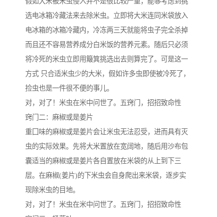
假如大米被米虫侵入并不是很比较严重，能够考虑到挑
选电冰箱冷藏法来去除米虫。立即将大米连同米袋放入
电冰箱的冰箱冷藏内，冷冻两三天就能将虫子完全杀掉
而且还不容易营养成分白米饭的营养元素。随后只必须
将冷死的米虫立即用簸箕挑选出去则算完了。可是这一
方式 只合适米虫少的大米，假如许多虫即使被冷死了，
捡虫也是一件很不便的事儿。
对，对了！米虫在米中问世了。五窍门，招招致命性
窍门二：麻椒或是姜片
重囗味的麻椒或是姜片会让米虫无法忍受，进而具有灭
虫的实际效果。先将大米置放在宽阔地，随后用沙布包
囊适当的麻椒或是姜片各自置放在米袋的从上到下三
层。在麻椒(姜片)的下米虫会自身爬出来米袋，逐步实
现除米虫的目地。
对，对了！米虫在米中问世了。五窍门，招招致命性