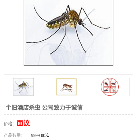
昆明灭红火蚁公司
昆明驱蛇公司
昆明除虫除蚁
个旧酒店杀虫 公司致力于诚信
面议
价格：
产品数量：
9999.00次