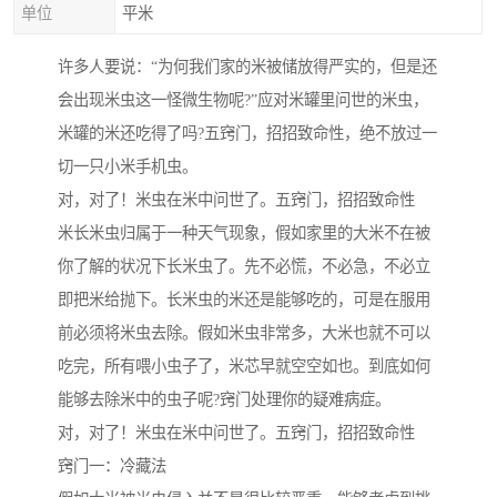
单位
平米
许多人要说：“为何我们家的米被储放得严实的，但是还
会出现米虫这一怪微生物呢?”应对米罐里问世的米虫，
米罐的米还吃得了吗?五窍门，招招致命性，绝不放过一
切一只小米手机虫。
对，对了！米虫在米中问世了。五窍门，招招致命性
米长米虫归属于一种天气现象，假如家里的大米不在被
你了解的状况下长米虫了。先不必慌，不必急，不必立
即把米给抛下。长米虫的米还是能够吃的，可是在服用
前必须将米虫去除。假如米虫非常多，大米也就不可以
吃完，所有喂小虫子了，米芯早就空空如也。到底如何
能够去除米中的虫子呢?窍门处理你的疑难病症。
对，对了！米虫在米中问世了。五窍门，招招致命性
窍门一：冷藏法