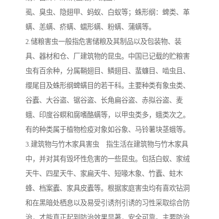
虱、臭虫、隐翅甲、蚂蚁、白蚁等；蛛形纲：蜱类、革
螨、恙螨、疥螨、蠕形螨、粉螨、蒲螨等。
2.储粮害虫一般指危害储粮及其制品以及包装物、装
具、器材和仓、厂建筑物的昆虫。中国已记载的贮粮害
虫有百余种，分属鞘翅目、鳞翅目、蜚蠊目、啮虫且、
缨尾目及蛛形纲蜱螨目的若干科。主要种类有象虫类、
谷蠹、大谷盗、锯谷盗、长角扁谷盗、赤拟谷盗、麦
蛾、印度谷螟和腐嗜酪螨等，以甲虫类多，蛾类次之。
有的种类属于植物检疫对象如谷象、马铃薯块茎蛾等。
3.建筑物与竹木家具害虫 指生活在建筑物与竹木家具
中，并对其有毁坏性危害的一些昆虫。包括白蚁、家绒
天牛、四星天牛、家扁天牛、短喙木象、竹蠹、蛀木
蜂、档案蠹、家具皮蠹等。根据家庭害虫均有喜欢钻洞
和在黑暗处栖息以及易受引诱剂引诱的习性采取综合防
治，才能真正起到防治效果显著，安全可靠。主要防治