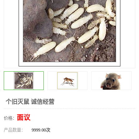
昆明灭红火蚁公司
昆明驱蛇公司
昆明除虫除蚁
个旧灭鼠 诚信经营
面议
价格：
产品数量：
9999.00次