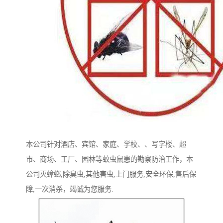
本公司针对酒店、宾馆、家庭、学校、、写‌‌字楼、超
市、商场、工厂、园林等蚊虫鼠患的勘察防治工作，本
公司灭蟑螂,除臭虫,其他害虫,上门服务,安全环保,售后保
障,一次消杀，竭诚为您服务.