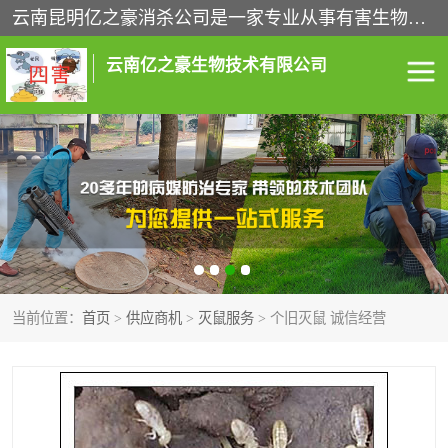
云南昆明亿之豪消杀公司是一家专业从事有害生物防治综合治理的公司，治理服务包括：灭鼠,杀虫,除虫,除蟑螂,白蚁防治,消杀等；安全环保,快速上门,价格透明,完善的售后服务,不影响您的生活工作。
云南亿之豪生物技术有限公司
灭鼠服务
杀虫服务
除虫服务
除蟑螂服务
白蚁防治服务
消杀服务
当前位置：
首页
>
供应商机
>
灭鼠服务
> 个旧灭鼠 诚信经营
昆明灭老鼠
昆明灭蟑螂
昆明除四害
昆明消杀公司
昆明消毒公司
昆明白蚁防治