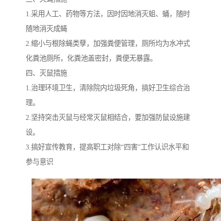
1.采用人工、药物等方法，因时因地消灭蛆、蛹，随时
随地消灭成蝇
2.缩小与根除蝇类孽，加强粪便管理，厕所均为水冲式
化粪池厕所，化粪池盖密封，粪便无暴露。
四、灭鼠措施
1.治理环境卫生，清除院内垃圾死角，搞好卫生综合治
理。
2.坚持突击灭鼠与经常灭鼠相结合，要加强防鼠设施建
设。
3.搞好宣传教育，提高职工对除“四害”工作认识水平和
参与意识