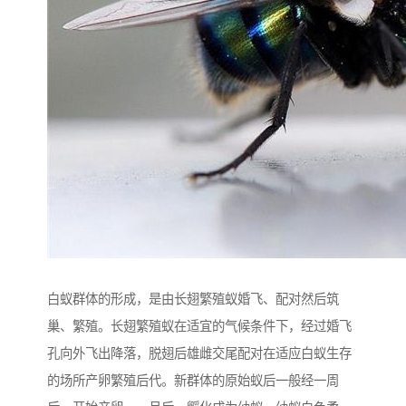
白蚁群体的形成，是由长翅繁殖蚁婚飞、配对然后筑
巢、繁殖。长翅繁殖蚁在适宜的气候条件下，经过婚飞
孔向外飞出降落，脱翅后雄雌交尾配对在适应白蚁生存
的场所产卵繁殖后代。新群体的原始蚁后一般经一周