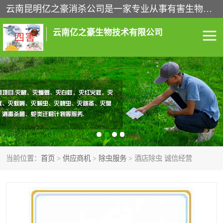
云南昆明亿之豪消杀公司是一家专业从事有害生物防治综合治理的公司，治理服务包括：灭鼠,杀虫,除虫,除蟑螂,白蚁防治,消杀等；安全环保,快速上门,价格透明,完善的售后服务,不影响您的生活工作。
云南亿之豪生物技术有限公司
灭鼠服务
杀虫服务
除虫服务
除蟑螂服务
白蚁防治服务
消杀服务
当前位置：
首页
>
供应商机
>
除虫服务
> 酒店除虫 诚信经营
昆明灭老鼠
昆明灭蟑螂
昆明除四害
昆明消杀公司
昆明消毒公司
昆明白蚁防治