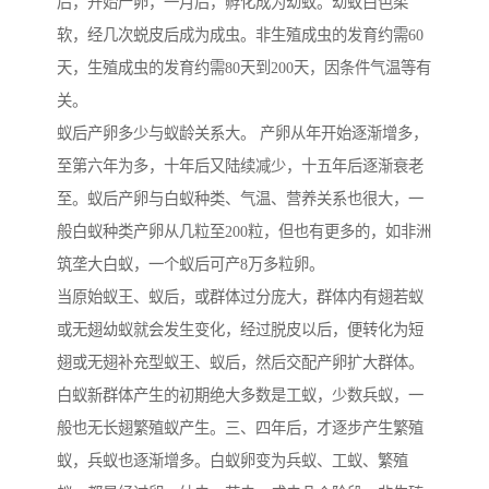
后，开始产卵，一月后，孵化成为幼蚁。幼蚁白色柔
软，经几次蜕皮后成为成虫。非生殖成虫的发育约需60
天，生殖成虫的发育约需80天到200天，因条件气温等有
关。
蚁后产卵多少与蚁龄关系大。 产卵从年开始逐渐增多，
至第六年为多，十年后又陆续减少，十五年后逐渐衰老
至。蚁后产卵与白蚁种类、气温、营养关系也很大，一
般白蚁种类产卵从几粒至200粒，但也有更多的，如非洲
筑垄大白蚁，一个蚁后可产8万多粒卵。
当原始蚁王、蚁后，或群体过分庞大，群体内有翅若蚁
或无翅幼蚁就会发生变化，经过脱皮以后，便转化为短
翅或无翅补充型蚁王、蚁后，然后交配产卵扩大群体。
白蚁新群体产生的初期绝大多数是工蚁，少数兵蚁，一
般也无长翅繁殖蚁产生。三、四年后，才逐步产生繁殖
蚁，兵蚁也逐渐增多。白蚁卵变为兵蚁、工蚁、繁殖