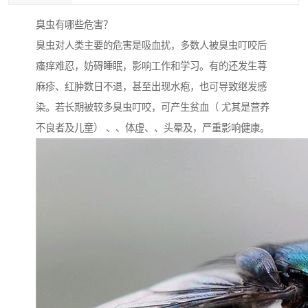
臭虫有哪些危害？
臭虫对人类主要的危害是吸血扰，多数人被臭虫叮咬后
瘙痒难忍，妨碍睡眠，影响工作和学习。有的还发生荨
麻疹、红肿数日不退，甚至出现水疱，也可导致继发感
染。若长期被较多臭虫叮咬，可产生贫血（ 尤其是营养
不良者及儿童） 、、体虚、、头晕及，严重影响健康。