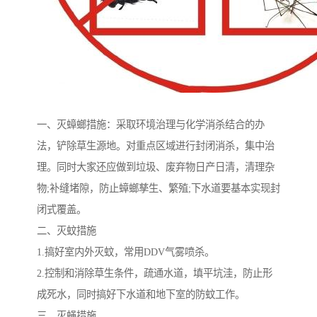
一、灭蟑螂措施：采取环境治理与化学消杀结合的办
法，铲除草生源地。对重点区域进行封闭消杀，集中治
理。同时大家还应做到垃圾、废弃物日产日清，清理杂
物;补缝堵隙，防止蟑螂孳生、繁殖;下水道要基本实现封
闭式覆盖。
二、灭蚊措施
1.搞好室内外灭蚊，常用DDV气雾喷杀。
2.控制和消除草生条件，疏通水道，填平坑洼，防止形
成死水，同时搞好下水道和地下室的防蚊工作。
三、灭蝇措施