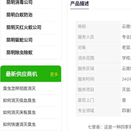
昆明消毒公司
产品描述
昆明白蚁防治
商标
云南
昆明灭红火蚁公司
服务人员
专业
昆明驱蛇公司
对象
老鼠
昆明除虫除蚁
消杀范围
学校
服务区域
云南
最新供应商机
更多
服务时间
24
臭虫怎样彻底消灭
服务项目
灭鼠
是否上门
是
如何消灭吸血臭虫
专业领域
四害
如何消灭床板臭虫
如何快速消灭臭虫
七里香：这是一种四季