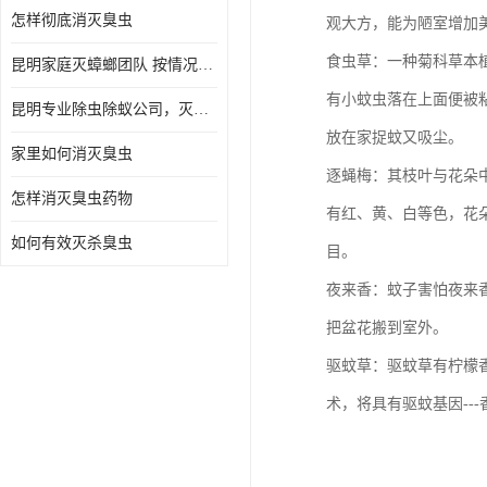
怎样彻底消灭臭虫
观大方，能为陋室增加
食虫草：一种菊科草本
昆明家庭灭蟑螂团队 按情况提出解决方案
有小蚊虫落在上面便被
昆明专业除虫除蚁公司，灭鼠，灭蟑螂，灭蚊虫，灭白蚁，灭红火蚁
放在家捉蚊又吸尘。
家里如何消灭臭虫
逐蝇梅：其枝叶与花朵
怎样消灭臭虫药物
有红、黄、白等色，花
如何有效灭杀臭虫
目。
夜来香：蚊子害怕夜来
把盆花搬到室外。
驱蚊草：驱蚊草有柠檬
术，将具有驱蚊基因--