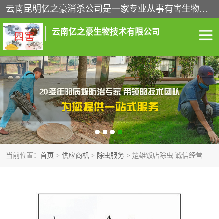
云南昆明亿之豪消杀公司是一家专业从事有害生物防治综合治理的公司，治理服务包括：灭鼠,杀虫,除虫,除蟑螂,白蚁防治,消杀等；安全环保,快速上门,价格透明,完善的售后服务,不影响您的生活工作。
云南亿之豪生物技术有限公司
灭鼠服务
杀虫服务
除虫服务
除蟑螂服务
白蚁防治服务
消杀服务
当前位置：
首页
>
供应商机
>
除虫服务
> 楚雄饭店除虫 诚信经营
昆明灭老鼠
昆明灭蟑螂
昆明除四害
昆明消杀公司
昆明消毒公司
昆明白蚁防治