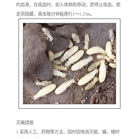
的血液，在吸血时，如人体稍有移动，即停止吸血，爬
走而隐藏，臭虫每分钟能爬行1～1.25m。
灭蝇措施
1.采用人工、药物等方法，因时因地消灭蛆、蛹，随时