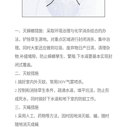
一、灭蟑螂措施：采取环境治理与化学消杀结合的办
法，铲除草生源地。对重点区域进行封闭消杀，集中治
理。同时大家还应做到垃圾、废弃物日产日清，清理杂
物;补缝堵隙，防止蟑螂孳生、繁殖;下水道要基本实现封
闭式覆盖。
二、灭蚊措施
1.搞好室内外灭蚊，常用DDV气雾喷杀。
2.控制和消除草生条件，疏通水道，填平坑洼，防止形
成死水，同时搞好下水道和地下室的防蚊工作。
三、灭蝇措施
1.采用人工、药物等方法，因时因地消灭蛆、蛹，随时
随地消灭成蝇