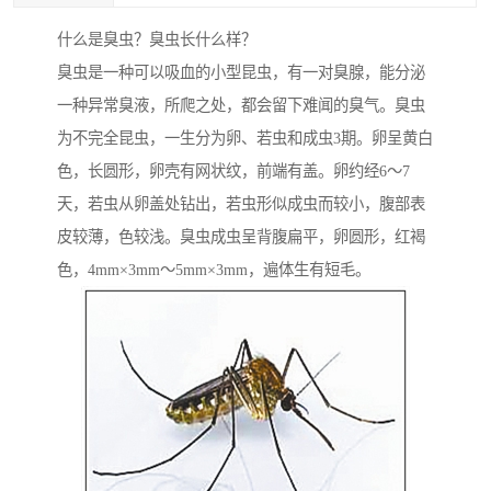
什么是臭虫？臭虫长什么样？
臭虫是一种可以吸血的小型昆虫，有一对臭腺，能分泌
一种异常臭液，所爬之处，都会留下难闻的臭气。臭虫
为不完全昆虫，一生分为卵、若虫和成虫3期。卵呈黄白
色，长圆形，卵壳有网状纹，前端有盖。卵约经6～7
天，若虫从卵盖处钻出，若虫形似成虫而较小，腹部表
皮较薄，色较浅。臭虫成虫呈背腹扁平，卵圆形，红褐
色，4mm×3mm～5mm×3mm，遍体生有短毛。