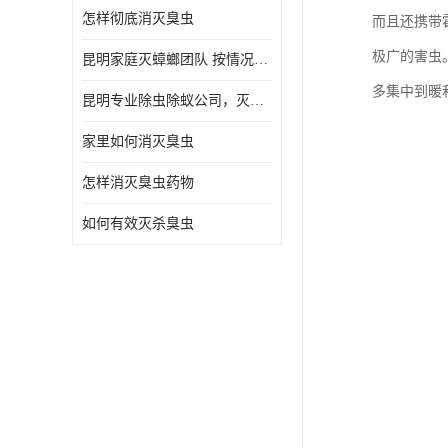
怎样彻底消灭臭虫
而且还携带
极广的害虫
昆明家庭灭蟑螂团队 按情况提出解决方案
多集中到暖
昆明专业除虫除蚁公司，灭鼠，灭蟑螂，灭蚊虫，灭白蚁，灭红火蚁
家里如何消灭臭虫
怎样消灭臭虫药物
如何有效灭杀臭虫