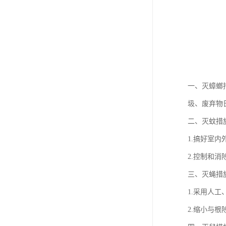
一、灭蟑螂
圾、废弃物
二、灭蚊措
1.搞好室内
2.控制和
三、灭蝇措
1.采用人
2.缩小与