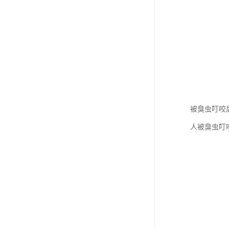
被臭虫叮咬
人被臭虫叮