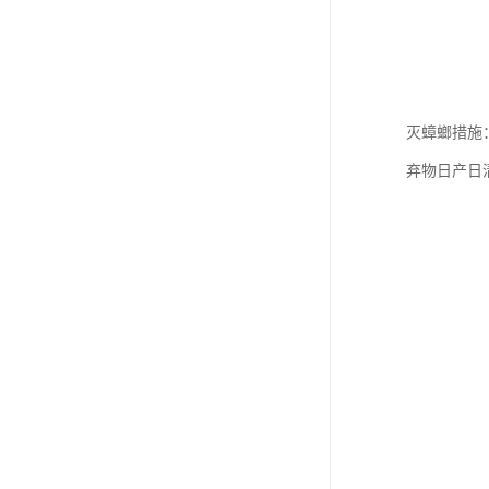
灭蟑螂措施
弃物日产日