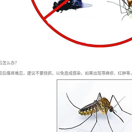
后怎么办？
咬后瘙痒难忍，建议不要挠抓，以免造成感染，如果出现荨麻疹、红肿等