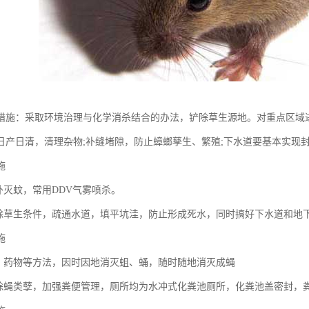
措施：采取环境治理与化学消杀结合的办法，铲除草生源地。对重点区域
日产日清，清理杂物;补缝堵隙，防止蟑螂孳生、繁殖;下水道要基本实现
施
外灭蚊，常用DDV气雾喷杀。
消除草生条件，疏通水道，填平坑洼，防止形成死水，同时搞好下水道和地
施
工、药物等方法，因时因地消灭蛆、蛹，随时随地消灭成蝇
根除蝇类孽，加强粪便管理，厕所均为水冲式化粪池厕所，化粪池盖密封，