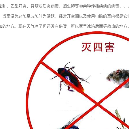
霍乱、乙型肝炎、脊髓灰质炎病毒、蛔虫卵等40余种传播疾病的病毒、、
。当室温为24℃至32℃时为活跃，经常开空调以及使用电脑的室内都是
和的地方。现在天气凉了但还没有供暖，所以家里冰箱后面等散热的地方