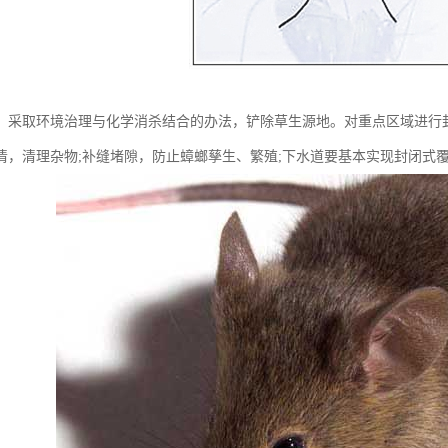
：采取环境治理与化学消杀结合的办法，铲除草生源地。对重点区域进行
清，清理杂物;补缝堵隙，防止蟑螂孳生、繁殖;下水道要基本实现封闭式