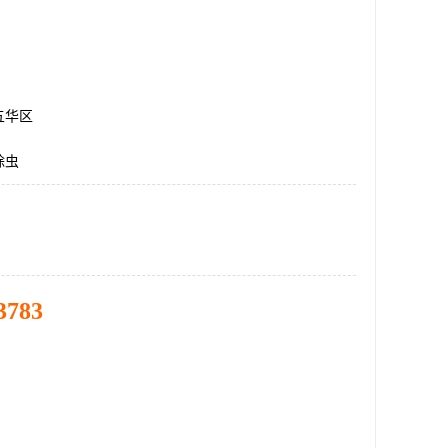
五华区
除虫
3783