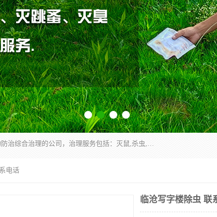
云南昆明亿之豪消杀公司是一家专业从事有害生物防治综合治理的公司，治理服务包括：灭鼠,杀虫,除虫,除蟑螂,白蚁防治,消杀等；安全环保,快速上门,价格透明,完善的售后服务,不影响您的生活工作。
联系电话
临沧写字楼除虫 联