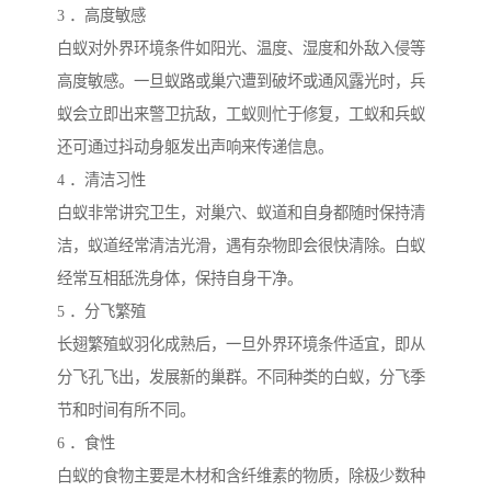
3 ．高度敏感
白蚁对外界环境条件如阳光、温度、湿度和外敌入侵等
高度敏感。一旦蚁路或巢穴遭到破坏或通风露光时，兵
蚁会立即出来警卫抗敌，工蚁则忙于修复，工蚁和兵蚁
还可通过抖动身躯发出声响来传递信息。
4 ．清洁习性
白蚁非常讲究卫生，对巢穴、蚁道和自身都随时保持清
洁，蚁道经常清洁光滑，遇有杂物即会很快清除。白蚁
经常互相舐洗身体，保持自身干净。
5 ．分飞繁殖
长翅繁殖蚁羽化成熟后，一旦外界环境条件适宜，即从
分飞孔飞出，发展新的巢群。不同种类的白蚁，分飞季
节和时间有所不同。
6 ．食性
白蚁的食物主要是木材和含纤维素的物质，除极少数种