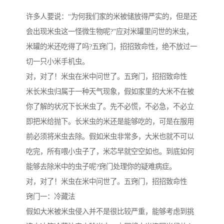
许多人要说：“为何我们家的米被储放得严实的，但是还
会出现米虫这一怪微生物呢?”应对米罐里问世的米虫，
米罐的米还吃得了吗?五窍门，招招致命性，绝不放过一
切一只小米手机虫。
对，对了！米虫在米中问世了。五窍门，招招致命性
米长米虫归属于一种天气现象，假如家里的大米不在被
你了解的状况下长米虫了。先不必慌，不必急，不必立
即把米给抛下。长米虫的米还是能够吃的，可是在服用
前必须将米虫去除。假如米虫非常多，大米也就不可以
吃完，所有喂小虫子了，米芯早就空空如也。到底如何
能够去除米中的虫子呢?窍门处理你的疑难病症。
对，对了！米虫在米中问世了。五窍门，招招致命性
窍门一：冷藏法
假如大米被米虫侵入并不是很比较严重，能够考虑到挑