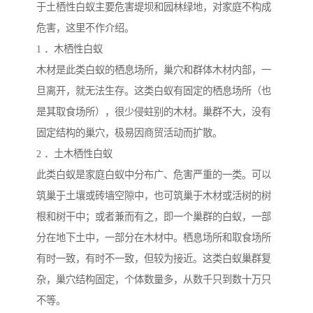
于土栖性白蚁主要危害堤坝和园林绿地，对家庭不构成
危害，这里不作介绍。
1 ．木栖性白蚁
木材是此类白蚁的栖息场所，巢穴和群体木材内部，一
旦离开，就无法生存。这类白蚁有固定的栖息场所（也
是其取食场所），很少侵蛀别的木材。巢群不大，没有
固定结构的巢穴，极易因商贸活动而扩散。
2 ．土木栖性白蚁
此类白蚁是家庭白蚁中分布广、危害严重的一类。可以
筑巢于土壤或砖墙空隙中，也可筑巢于木材或活树的树
根和树干中；或者兼而有之，即一个巢群的白蚁，一部
分在地下土中，一部分在木材中。栖息场所和取食场所
有时一致，有时不一致，但较为接近。这类白蚁巢群复
杂，巢穴结构固定，个体数量多，从数千只到数十万只
不等。