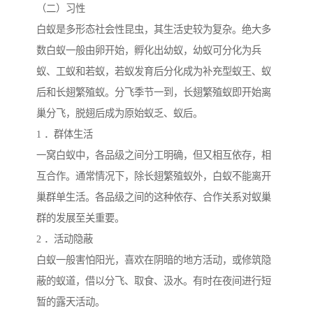
（二）习性
白蚁是多形态社会性昆虫，其生活史较为复杂。绝大多
数白蚁一般由卵开始，孵化出幼蚁，幼蚁可分化为兵
蚁、工蚁和若蚁，若蚁发育后分化成为补充型蚁王、蚁
后和长翅繁殖蚁。分飞季节一到，长翅繁殖蚁即开始离
巢分飞，脱翅后成为原始蚁乏、蚁后。
1 ．群体生活
一窝白蚁中，各品级之间分工明确，但又相互依存，相
互合作。通常情况下，除长翅繁殖蚁外，白蚁不能离开
巢群单生活。各品级之间的这种依存、合作关系对蚁巢
群的发展至关重要。
2 ．活动隐蔽
白蚁一般害怕阳光，喜欢在阴暗的地方活动，或修筑隐
蔽的蚁道，借以分飞、取食、汲水。有时在夜间进行短
暂的露天活动。