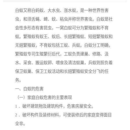
白蚁又称白蚂蚁、大水虫、涨水蚁，是一种世界性害
虫，和须舌蝇、蜱、蚊、粘虫并称世界害虫。白蚁是社
会性多形态有害昆虫，一窝白蚁可分为繁殖蚁和不育
蚁。繁殖蚁有蚁王、蚁后、长翅繁殖蚁、短翅繁殖蚁和
无翅繁殖蚁，不育蚁包括工蚁、兵蚁。白蚁分工明确，
繁殖蚁专司生殖繁衍后代，工蚁负责建巢、修路、汲
水、采食、搬运蚁卵、喂食及清洁蚁巢，兵蚁则担负着
保卫蚁巢、保卫工蚁活动和长翅繁殖蚁安全分飞的任
务。
一、白蚁的危害
（一）家庭白蚁危害的主要表现
1 ．破坏建筑物及建筑构件，危害房屋安全。
2 ．破坏构件及装修材料，可使装修后的家庭变得面目
全非。