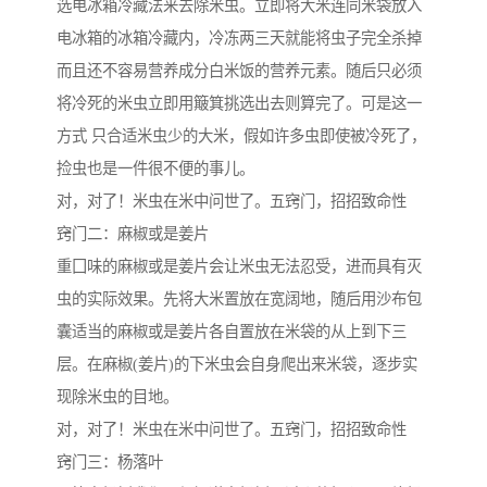
选电冰箱冷藏法来去除米虫。立即将大米连同米袋放入
电冰箱的冰箱冷藏内，冷冻两三天就能将虫子完全杀掉
而且还不容易营养成分白米饭的营养元素。随后只必须
将冷死的米虫立即用簸箕挑选出去则算完了。可是这一
方式 只合适米虫少的大米，假如许多虫即使被冷死了，
捡虫也是一件很不便的事儿。
对，对了！米虫在米中问世了。五窍门，招招致命性
窍门二：麻椒或是姜片
重囗味的麻椒或是姜片会让米虫无法忍受，进而具有灭
虫的实际效果。先将大米置放在宽阔地，随后用沙布包
囊适当的麻椒或是姜片各自置放在米袋的从上到下三
层。在麻椒(姜片)的下米虫会自身爬出来米袋，逐步实
现除米虫的目地。
对，对了！米虫在米中问世了。五窍门，招招致命性
窍门三：杨落叶