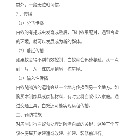
类外，一般无贮粮习惯。
7 ．传播
（1）分飞传播
白蚁的有翅成虫发育成熟后，飞出蚁巢配对，遇到合适
的环境，就可以发展成为新的群体。
（2）蔓延传播
如果蚁舍得不到有效控制，白蚁就会迅速蔓延，从一点
到一片，从一栋房屋到另一栋房屋。
（3）输入性传播
白蚁随物资的运输会从一个地方传播到另一个地方。如
购买木制家具或家装材料，有时会将白蚁带入家庭。通
过交通工具，白蚁还可能实现远程传播。
三、预防措施
对房屋进行白蚁预处理是防治白蚁的关键，这项工作应
该在房屋开始建造或改建、扩建、装修前进行。