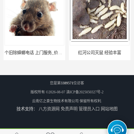
旧除蟑螂电话 上门服务_价格低_比三家
红河公司灭鼠 经验丰富
您是第
3389571
位访客
版权所有 ©2026-08-07
滇ICP备2025050327号-2
云南亿之豪生物技术有限公司
保留所有权利.
技术支持：
八方资源网
免责声明
管理员入口
网站地图
瑞丽商店灭鼠 联系电话
大理酒吧灭鼠 亿之豪生物