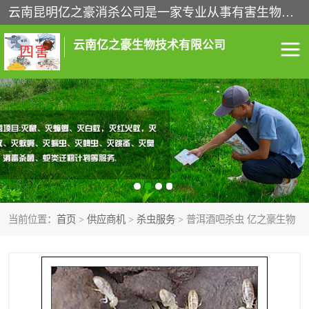
云南昆明亿之豪消杀公司是一家专业从事有害生物防治综合治理的公司，治理服务包括：灭鼠,杀虫,除虫,除蟑螂,白蚁防治,消杀等；安全环保,快速上门,价格透明,完善的售后服务,不影响您的生活工作。
云南亿之豪生物技术有限公司
灭鼠服务
杀虫服务
除虫服务
除蟑螂服务
白蚁防治服务
消杀服务
当前位置：
首页
>
供应商机
>
杀虫服务
> 普洱酒吧杀虫 亿之豪生物
昆明灭老鼠
昆明灭蟑螂
昆明除四害
昆明消杀公司
昆明消毒公司
昆明白蚁防治