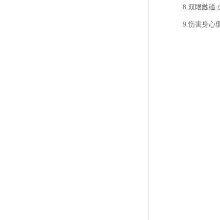
8.双眼触碰
9.伤害身心