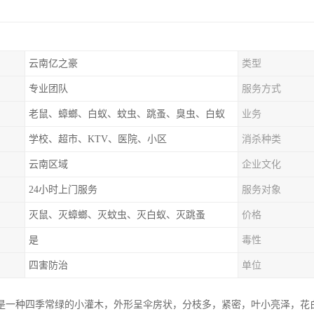
云南亿之豪
类型
专业团队
服务方式
老鼠、蟑螂、白蚁、蚊虫、跳蚤、臭虫、白蚁
业务
学校、超市、KTV、医院、小区
消杀种类
云南区域
企业文化
24小时上门服务
服务对象
灭鼠、灭蟑螂、灭蚊虫、灭白蚁、灭跳蚤
价格
是
毒性
四害防治
单位
是一种四季常绿的小灌木，外形呈伞房状，分枝多，紧密，叶小亮泽，花