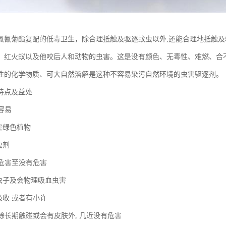
氯氰菊酯复配的低毒卫生，除合理抵触及驱逐蚊虫以外,还能合理地抵触
、红火蚁以及他咬后人和动物的虫害。这是没有颜色、无毒性、难燃、合不
性的化学物质、可大自然溶解是这种不容易染污自然环境的虫害驱逐剂。
特点及益处
不容易
害绿色植物
虫剂
许危害至没有危害
逐虫子及会物理吸血虫害
吸收:或者有小许
:除长期触碰或会有皮肤外, 几近没有危害