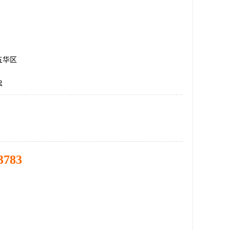
五华区
虫
3783