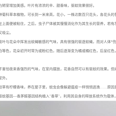
为陋室增加美感。叶片有浓浓的辛、甜香味，驱蚊效果很好。
种菊科草本植物，可长到一米来高，花小，一株达数百只花头，各花头的
在上面便被粘住，之后，虫子尸体被其慢慢消化作为其生长的营养，若有
又吸尘。
枝叶与花朵中挥发出蚊蝇敏感的气味，具有很强的驱逐蚊蝇，而对人体*
白等色，花朵初开时常为或粉红色，随后逐渐变为橘或橘红色，后呈红色，
子害怕夜来香强烈的气味，在室内摆放，花香自然可以有驱蚊的效果。但
室外。
蚊草有柠檬香味，养在屋子里，蚊虫会像躲避瘟疫一样悄悄逃逸……原因是
驱蚊基因---香茅醛基因结构植入"香草"，利用其自身的释放系统作为载