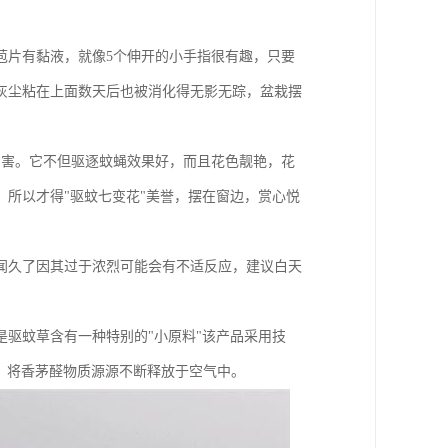
苞片有黏液，就像5个伸开的小手指很有趣，只要
灰尘粘在上面数天后也被消化得无影无踪，盆栽摆
伤害。它不但驱逐蚊蝇效果好，而且花色靓艳，花
所以才得"驱蚊七变花"美誉，摆在窗边，赏心悦
闻久了因其过于浓烈可能会有不适反应，建议白天
驱蚊草含有一种特别的"小原料"该产品采用技
体，将香茅醛物质源源不断释放于空气中。