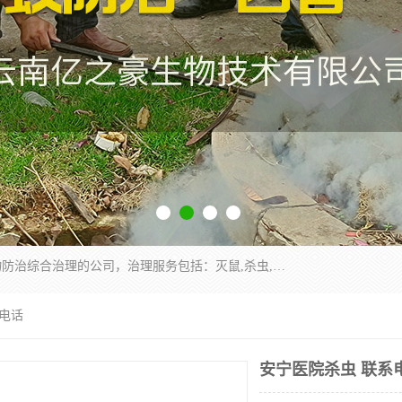
云南昆明亿之豪消杀公司是一家专业从事有害生物防治综合治理的公司，治理服务包括：灭鼠,杀虫,除虫,除蟑螂,白蚁防治,消杀等；安全环保,快速上门,价格透明,完善的售后服务,不影响您的生活工作。
系电话
安宁医院杀虫 联系