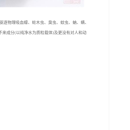
及驱逐物理吸血蠓、蛀木虫、臭虫、蚊虫、蚋、螨、
来成分(以纯净水为质粒载体)及更没有对人和动