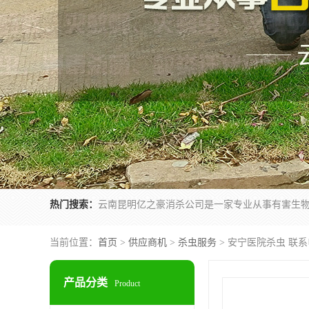
热门搜索：
当前位置：
首页
>
供应商机
>
杀虫服务
> 安宁医院杀虫 联
产品分类
Product