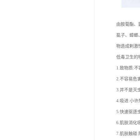
由胺菊酯、
虱子、蟑螂
物造成剌激
低毒卫生的
1.致物质:
2.不容易危
3.并不是灭
4.吸进:小
5.快速驱
6.肌肤消化
7.肌肤触碰