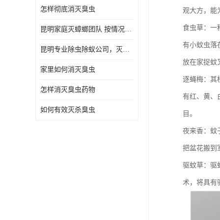
怎样彻底消灭臭虫
观大方，能
食虫草：一
昆明家庭灭蟑螂团队 按情况提出解决方案
有小蚊虫落
昆明专业除虫除蚁公司，灭鼠，灭蟑螂，灭蚊虫，灭白蚁，灭红火蚁
放在家捉蚊
家里如何消灭臭虫
逐蝇梅：其
怎样消灭臭虫药物
有红、黄、
如何有效灭杀臭虫
目。
夜来香：蚊
把盆花搬到
驱蚊草：驱
术，将具有