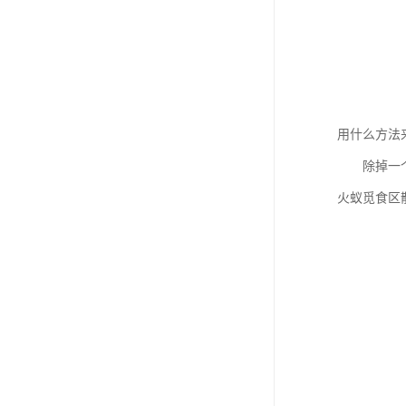
用什么方法
除掉一个单
火蚁觅食区