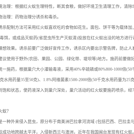
理：根据红火蚁生理特性，断其食粮，做好环境卫生清理工作，清除垃
治理：药物治理分诱杀和毒杀。
配制方法可采用红火蚁喜欢吃的食物如花生。面包、饼干等为载体加上香
成毒饵，或成品灭蚁药(省昆虫所生产灭蚁清)投放在红火蚁出没的地方进
理想效果。诱杀前要广泛做好宣传工作，诱杀区内要出示警告牌，防止人
使用于野外(农田、果园、公园、绿化带、堤坝等)地方。施药前要做
一施药，根据巢穴大小灌输毒液，采用40%辛硫磷或80%800-1000倍(50千克
0千克水用药量35至50克)、1.8%阿维菌素1500-2000倍(50千克水用药
到饱和状态，使药液深入到巢穴深处，巢穴活动的红火蚁要施药喷杀，经7
火蚁？
种外来侵入昆虫，原分布于南美洲巴拉拿河流域 (包括巴西、巴拉圭与阿根
红火蚁成功地跨越太平洋，入侵新西兰与澳洲，近年在我国闽台发现有红火