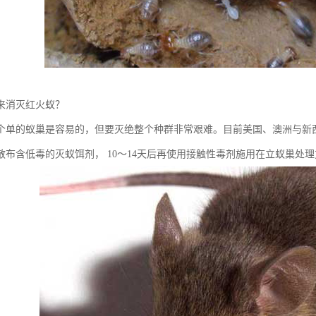
来消灭红火蚁？
的蚁巢是容易的，但要灭绝整个种群非常艰难。目前美国、澳洲与新西
散布含低毒的灭蚁饵剂， 10～14天后再使用接触性毒剂施用在立蚁巢处