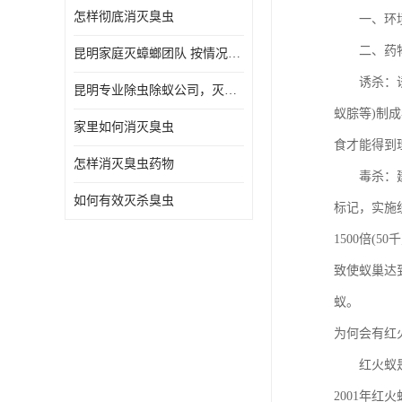
怎样彻底消灭臭虫
一、环境治
二、药物
昆明家庭灭蟑螂团队 按情况提出解决方案
诱杀：诱杀
昆明专业除虫除蚁公司，灭鼠，灭蟑螂，灭蚊虫，灭白蚁，灭红火蚁
蚁腙等)制
家里如何消灭臭虫
食才能得到
怎样消灭臭虫药物
毒杀：建议
如何有效灭杀臭虫
标记，实施统
1500倍(5
致使蚁巢达
蚁。
为何会有红
红火蚁是一
2001年