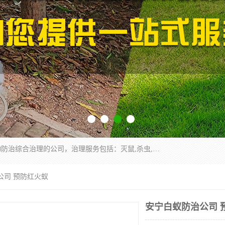
云南昆明亿之豪消杀公司是一家专业从事有害生物防治综合治理的公司，治理服务包括：灭鼠,杀虫,除虫,除蟑螂,白蚁防治,消杀等；安全环保,快速上门,价格透明,完善的售后服务,不影响您的生活工作。
公司 预防红火蚁
安宁白蚁防治公司 