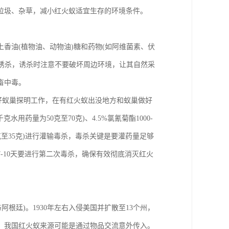
圾、杂草，减小红火蚁适宜生存的环境条件。
油(植物油、动物油)糖和药物(如阿维菌素、伏
行诱杀，诱杀时注意不要破坏周边环境，让其自然采
畜中毒。
好蚁巢探明工作，在有红火蚁出没地方和蚁巢做好
水用药量为50克至70克)、4.5%氯氰菊酯1000-
量为25克至35克)进行灌输毒杀，毒杀关键是要灌药量足够
-10天要进行第二次毒杀，确保有效彻底消灭红火
廷)。1930年左右入侵美国并扩散至13个州，
蚁。我国红火蚁来源可能是通过物品交流意外传入。