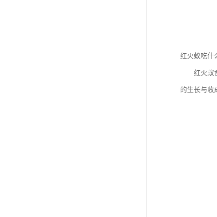
红火蚁吃什
红火蚁食性
的生长与收