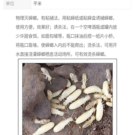
单位
平米
物理灭蟑螂。有粘捕法，用粘蟑纸或粘蟑盒诱捕蟑螂，
使用方便，效果好；诱杀法，在一个空啤酒瓶或罐内放
少许甜食饵，如面包噱等，瓶口抹油后搭一纸片小桥，
将瓶口靠墙，使蟑螂入内后不能爬出；烫杀法，可用开
水直接浇灌蟑螂栖息活动场所，可有效烫杀蟑螂。