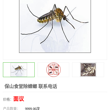
昆明灭红火蚁公司
昆明驱蛇公司
昆明除虫除蚁
保山食堂除蟑螂 联系电话
面议
价格：
产品数量：
9999.00次