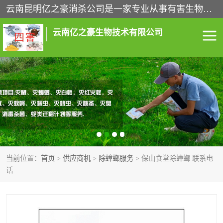
云南昆明亿之豪消杀公司是一家专业从事有害生物防治综合治理的公司，治理服务包括：灭鼠,杀虫,除虫,除蟑螂,白蚁防治,消杀等；安全环保,快速上门,价格透明,完善的售后服务,不影响您的生活工作。
云南亿之豪生物技术有限公司
灭鼠服务
杀虫服务
除虫服务
除蟑螂服务
白蚁防治服务
消杀服务
当前位置：
首页
>
供应商机
>
除蟑螂服务
> 保山食堂除蟑螂 联系电
昆明灭老鼠
昆明灭蟑螂
话
昆明除四害
昆明消杀公司
昆明消毒公司
昆明白蚁防治