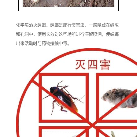
化学喷洒灭蟑螂。蟑螂是爬行类害虫，一般隐藏在缝隙
和孔洞中，使用长效对这些场所进行滞留喷洒，使蟑螂
出来活动时与药物接触中毒。