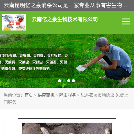
云南昆明亿之豪消杀公司是一家专业从事有害生物防治综合治理的公司，治理服务包括：灭鼠,杀虫,除虫,除蟑螂,白蚁防治,消杀等；安全环保,快速上门,价格透明,完善的售后服务,不影响您的生活工作。
云南亿之豪生物技术有限公司
灭鼠服务
杀虫服务
除虫服务
除蟑螂服务
白蚁防治服务
消杀服务
当前位置：
首页
>
供应商机
>
除虫服务
> 思茅农贸市场除虫 免费上
昆明灭老鼠
昆明灭蟑螂
门服务
昆明除四害
昆明消杀公司
昆明消毒公司
昆明白蚁防治