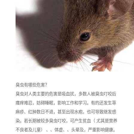
臭虫有哪些危害？
臭虫对人类主要的危害是吸血扰，多数人被臭虫叮咬后
瘙痒难忍，妨碍睡眠，影响工作和学习。有的还发生荨
麻疹、红肿数日不退，甚至出现水疱，也可导致继发感
染。若长期被较多臭虫叮咬，可产生贫血（ 尤其是营养
不良者及儿童） 、、体虚、、头晕及，严重影响健康。