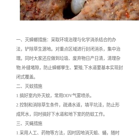
一、灭蟑螂措施：采取环境治理与化学消杀结合的办
法，铲除草生源地。对重点区域进行封闭消杀，集中治
理。同时大家还应做到垃圾、废弃物日产日清，清理杂
物;补缝堵隙，防止蟑螂孳生、繁殖;下水道要基本实现封
闭式覆盖。
二、灭蚊措施
1.搞好室内外灭蚊，常用DDV气雾喷杀。
2.控制和消除草生条件，疏通水道，填平坑洼，防止形
成死水，同时搞好下水道和地下室的防蚊工作。
三、灭蝇措施
1.采用人工、药物等方法，因时因地消灭蛆、蛹，随时