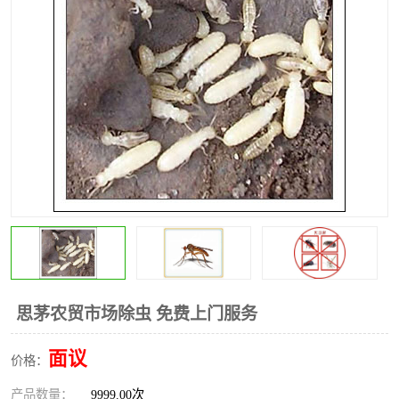
昆明灭红火蚁公司
昆明驱蛇公司
昆明除虫除蚁
思茅农贸市场除虫 免费上门服务
面议
价格：
产品数量：
9999.00次