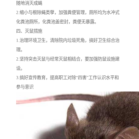
随地消灭成蝇
2.缩小与根除蝇类孽，加强粪便管理，厕所均为水冲式
化粪池厕所，化粪池盖密封，粪便无暴露。
四、灭鼠措施
1.治理环境卫生，清除院内垃圾死角，搞好卫生综合治
理。
2.坚持突击灭鼠与经常灭鼠相结合，要加强防鼠设施建
设。
3.搞好宣传教育，提高职工对除“四害”工作认识水平和
参与意识