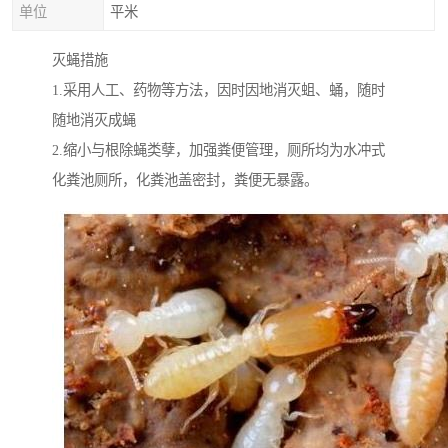
单位
平米
灭蝇措施
1.采用人工、药物等方法，因时因地消灭蛆、蛹，随时
随地消灭成蝇
2.缩小与根除蝇类孽，加强粪便管理，厕所均为水冲式
化粪池厕所，化粪池盖密封，粪便无暴露。