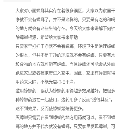
大家对小面蟑螂其实存在着很多误区，大家以为家里干
净就不会有蟑螂了，并不是这样的，只要是有吃的和喝
的地方就会有这些生物存在。今天给大家来讲解下何铲
除蟑螂根源，希望给大家带来帮助
只要家里打扫干净就不会有蟑螂。环境卫生是治理蟑螂
的根本，但并不是干净的环境就不会有蟑螂，只要有水
和食物的地方就可能有蟑螂。而且蟑螂还可能会从外面
跑进家里或者被携带进入家中。因此，家里有蟑螂就得
用药来灭除，不能光靠打扫干净。
滥用蟑螂药：误认为蟑螂药用得越多效果越好，把很多
种蟑螂药混在一起使用，这药用多了反而“适得其反”，
达不到效果，反而使蟑螂繁殖得更多。
灭蟑螂只需要在看到蟑螂的地方用药就可以。看不到蟑
螂的地方并不代表就没有蟑螂，只要家里发现蟑螂，可