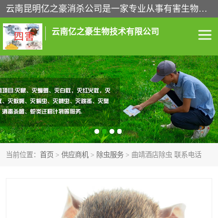
云南昆明亿之豪消杀公司是一家专业从事有害生物防治综合治理的公司，治理服务包括：灭鼠,杀虫,除虫,除蟑螂,白蚁防治,消杀等；安全环保,快速上门,价格透明,完善的售后服务,不影响您的生活工作。
云南亿之豪生物技术有限公司
灭鼠服务
杀虫服务
除虫服务
除蟑螂服务
白蚁防治服务
消杀服务
当前位置：
首页
>
供应商机
>
除虫服务
> 曲靖酒店除虫 联系电话
昆明灭老鼠
昆明灭蟑螂
昆明除四害
昆明消杀公司
昆明消毒公司
昆明白蚁防治