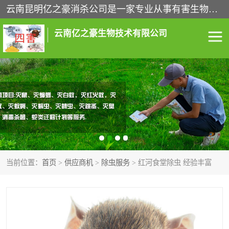
云南昆明亿之豪消杀公司是一家专业从事有害生物防治综合治理的公司，治理服务包括：灭鼠,杀虫,除虫,除蟑螂,白蚁防治,消杀等；安全环保,快速上门,价格透明,完善的售后服务,不影响您的生活工作。
云南亿之豪生物技术有限公司
灭鼠服务
杀虫服务
除虫服务
除蟑螂服务
白蚁防治服务
消杀服务
当前位置：
首页
>
供应商机
>
除虫服务
> 红河食堂除虫 经验丰富
昆明灭老鼠
昆明灭蟑螂
昆明除四害
昆明消杀公司
昆明消毒公司
昆明白蚁防治