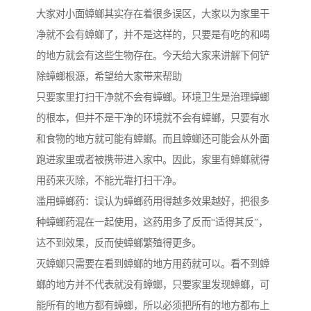
大家对小面蟑螂其实存在着很多误区，大家以为家里干
净就不会有蟑螂了，并不是这样的，只要是有吃的和喝
的地方就会有这些生物存在。今天给大家来讲解下何铲
除蟑螂根源，希望给大家带来帮助
只要家里打扫干净就不会有蟑螂。环境卫生是治理蟑螂
的根本，但并不是干净的环境就不会有蟑螂，只要有水
和食物的地方就可能有蟑螂。而且蟑螂还可能会从外面
跑进家里或者被携带进入家中。因此，家里有蟑螂就得
用药来灭除，不能光靠打扫干净。
滥用蟑螂药：误认为蟑螂药用得越多效果越好，把很多
种蟑螂药混在一起使用，这药用多了反而“适得其反”，
达不到效果，反而使蟑螂繁殖得更多。
灭蟑螂只需要在看到蟑螂的地方用药就可以。看不到蟑
螂的地方并不代表就没有蟑螂，只要家里发现蟑螂，可
能所有的地方都有蟑螂，所以必须把所有的地方都布上