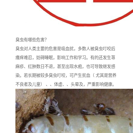
臭虫有哪些危害？
臭虫对人类主要的危害是吸血扰，多数人被臭虫叮咬后
瘙痒难忍，妨碍睡眠，影响工作和学习。有的还发生荨
麻疹、红肿数日不退，甚至出现水疱，也可导致继发感
染。若长期被较多臭虫叮咬，可产生贫血（ 尤其是营养
不良者及儿童） 、、体虚、、头晕及，严重影响健康。