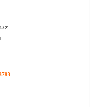
五华区
司
3783