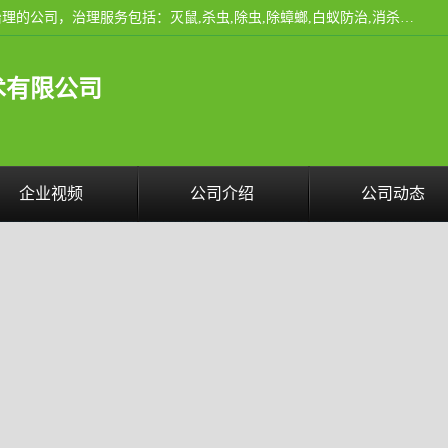
云南昆明亿之豪消杀公司是一家专业从事有害生物防治综合治理的公司，治理服务包括：灭鼠,杀虫,除虫,除蟑螂,白蚁防治,消杀等；安全环保,快速上门,价格透明,完善的售后服务,不影响您的生活工作。
术有限公司
企业视频
公司介绍
公司动态