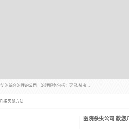
云南昆明亿之豪消杀公司是一家专业从事有害生物防治综合治理的公司，治理服务包括：灭鼠,杀虫,除虫,除蟑螂,白蚁防治,消杀等；安全环保,快速上门,价格透明,完善的售后服务,不影响您的生活工作。
您几招灭鼠方法
医院杀虫公司 教您