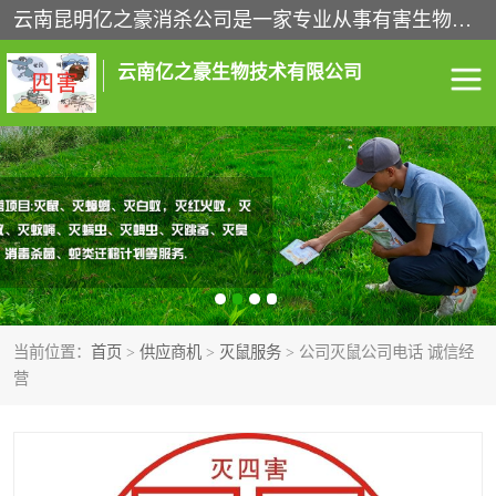
云南昆明亿之豪消杀公司是一家专业从事有害生物防治综合治理的公司，治理服务包括：灭鼠,杀虫,除虫,除蟑螂,白蚁防治,消杀等；安全环保,快速上门,价格透明,完善的售后服务,不影响您的生活工作。
云南亿之豪生物技术有限公司
灭鼠服务
杀虫服务
除虫服务
除蟑螂服务
白蚁防治服务
消杀服务
当前位置：
首页
>
供应商机
>
灭鼠服务
> 公司灭鼠公司电话 诚信经
昆明灭老鼠
昆明灭蟑螂
营
昆明除四害
昆明消杀公司
昆明消毒公司
昆明白蚁防治