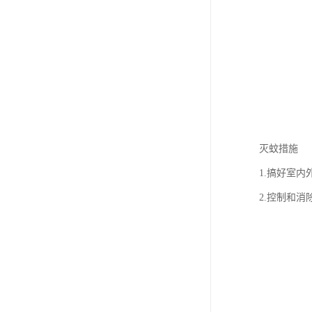
灭蚊措施
1.搞好室内
2.控制和