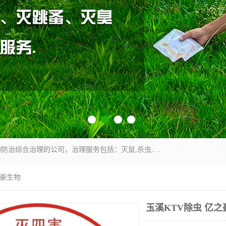
云南昆明亿之豪消杀公司是一家专业从事有害生物防治综合治理的公司，治理服务包括：灭鼠,杀虫,除虫,除蟑螂,白蚁防治,消杀等；安全环保,快速上门,价格透明,完善的售后服务,不影响您的生活工作。
之豪生物
玉溪KTV除虫 亿之