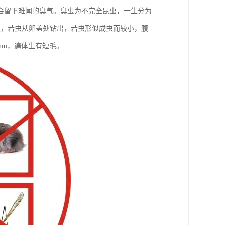
会留下难闻的臭气。臭虫为不完全昆虫，一生分为
天，若虫从卵盖处钻出，若虫形似成虫而较小，腹
mm，遍体生有短毛。