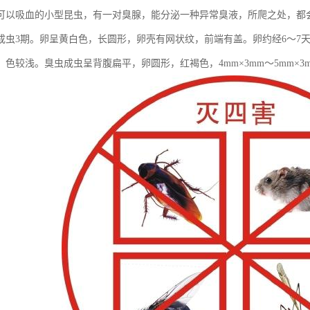
可以吸血的小型昆虫，有一对臭腺，能分泌一种异常臭液，所爬之处，都
成虫3期。卵呈黄白色，长圆形，卵壳有网状纹，前端有盖。卵约经6～7
，色较浅。臭虫成虫呈背腹扁平，卵圆形，红褐色，4mm×3mm～5mm×3