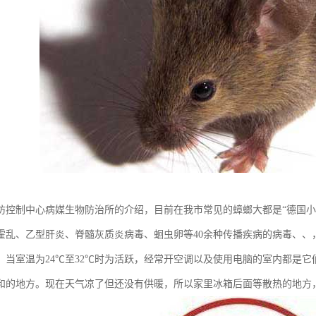
防控制中心病媒生物防治所的介绍，目前在我市常见的蟑螂大都是“德国小
霍乱、乙型肝炎、脊髓灰质炎病毒、蛔虫卵等40余种传播疾病的病毒、、
。当室温为24℃至32℃时为活跃，经常开空调以及使用电脑的室内都是
和的地方。现在天气凉了但还没有供暖，所以家里冰箱后面等散热的地方