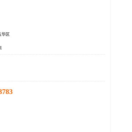
五华区
虫
3783