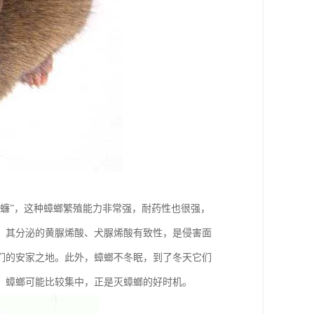
蠊”，这种蟑螂繁殖能力非常强，耐药性也很强，
，其分泌的黄脲烯酸、犬脲烯酸有致性，是侵害面
它们的安家之地。此外，蟑螂不冬眠，到了冬天它们
，蟑螂可能比较集中，正是灭蟑螂的好时机。