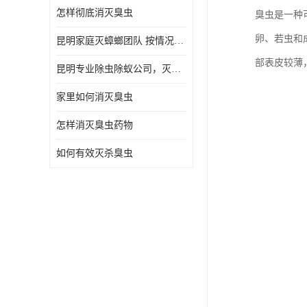
怎样彻底消灭臭虫
臭虫是一种
卵、若虫和
昆明家庭灭蟑螂团队 按情况提出解决方案
部表皮较薄
昆明专业除虫除蚁公司，灭鼠，灭蟑螂，灭蚊虫，灭白蚁，灭红火蚁
家里如何消灭臭虫
怎样消灭臭虫药物
如何有效灭杀臭虫