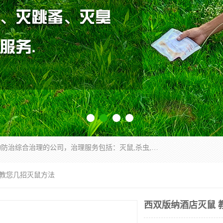
云南昆明亿之豪消杀公司是一家专业从事有害生物防治综合治理的公司，治理服务包括：灭鼠,杀虫,除虫,除蟑螂,白蚁防治,消杀等；安全环保,快速上门,价格透明,完善的售后服务,不影响您的生活工作。
 教您几招灭鼠方法
西双版纳酒店灭鼠 