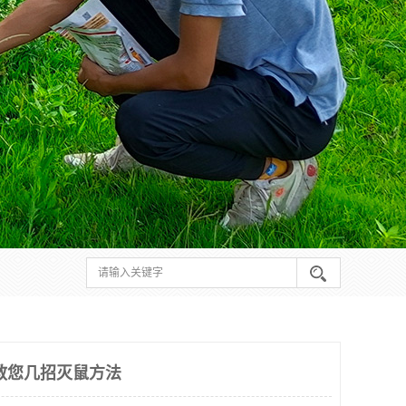
教您几招灭鼠方法