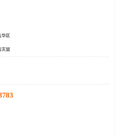
五华区
店灭鼠
3783