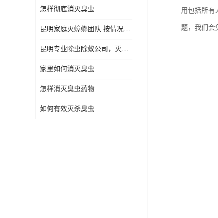
怎样彻底消灭臭虫
用包括所有
题，我们会
昆明家庭灭蟑螂团队 按情况提出解决方案
昆明专业除虫除蚁公司，灭鼠，灭蟑螂，灭蚊虫，灭白蚁，灭红火蚁
家里如何消灭臭虫
怎样消灭臭虫药物
如何有效灭杀臭虫