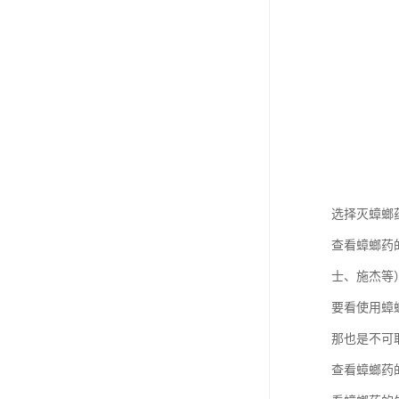
选择灭蟑螂
查看蟑螂药
士、施杰等
要看使用蟑
那也是不可
查看蟑螂药