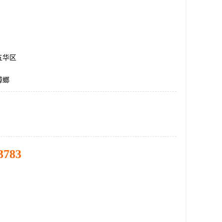
五华区
蟑螂
3783