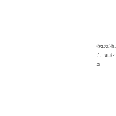
物理灭蟑螂
等，瓶口抹
螂。