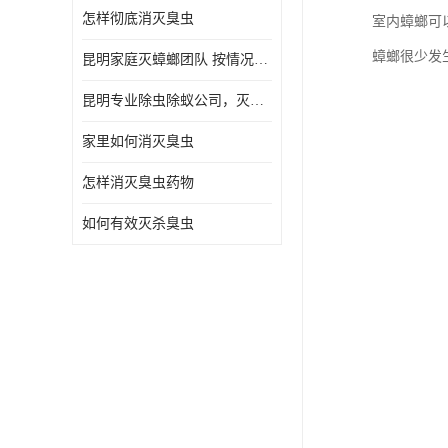
怎样彻底消灭臭虫
室内蟑螂可
蟑螂很少发
昆明家庭灭蟑螂团队 按情况提出解决方案
昆明专业除虫除蚁公司，灭鼠，灭蟑螂，灭蚊虫，灭白蚁，灭红火蚁
家里如何消灭臭虫
怎样消灭臭虫药物
如何有效灭杀臭虫