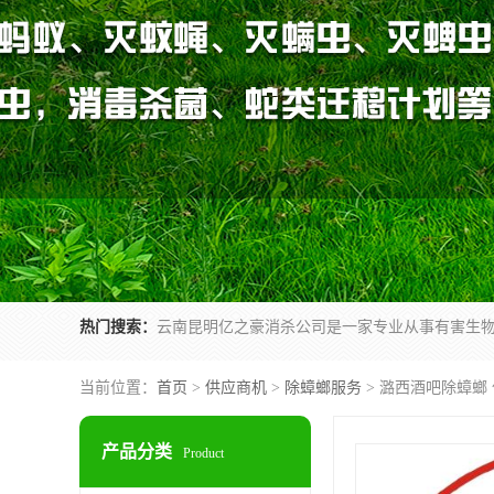
热门搜索：
当前位置：
首页
>
供应商机
>
除蟑螂服务
> 潞西酒吧除蟑螂
产品分类
Product