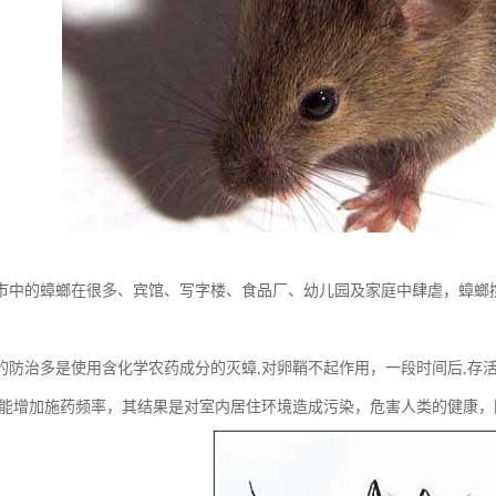
市中的蟑螂在很多、宾馆、写字楼、食品厂、幼儿园及家庭中肆虐，蟑螂携
的防治多是使用含化学农药成分的灭蟑,对卵鞘不起作用，一段时间后,存
只能增加施药频率，其结果是对室内居住环境造成污染，危害人类的健康