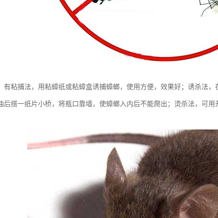
。有粘捕法，用粘蟑纸或粘蟑盒诱捕蟑螂，使用方便，效果好；诱杀法，
油后搭一纸片小桥，将瓶口靠墙，使蟑螂入内后不能爬出；烫杀法，可用