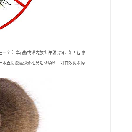
在一个空啤酒瓶或罐内放少许甜食饵，如面包噱
开水直接浇灌蟑螂栖息活动场所，可有效烫杀蟑