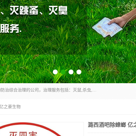
云南昆明亿之豪消杀公司是一家专业从事有害生物防治综合治理的公司，治理服务包括：灭鼠,杀虫,除虫,除蟑螂,白蚁防治,消杀等；安全环保,快速上门,价格透明,完善的售后服务,不影响您的生活工作。
 亿之豪生物
潞西酒吧除蟑螂 亿