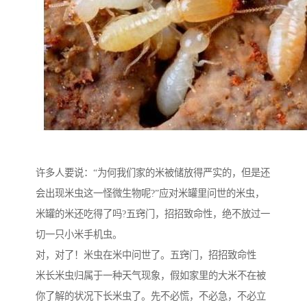
许多人要说：“为何我们家的米被储放得严实的，但是还
会出现米虫这一怪微生物呢?”应对米罐里问世的米虫，
米罐的米还吃得了吗?五窍门，招招致命性，绝不放过一
切一只小米手机虫。
对，对了！米虫在米中问世了。五窍门，招招致命性
米长米虫归属于一种天气现象，假如家里的大米不在被
你了解的状况下长米虫了。先不必慌，不必急，不必立