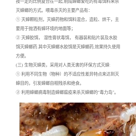
按一定的比例复合在一起,制成蟑螂爱吃的有毒饵料来杀
灭蟑螂的方式。喂毒杀灭的主要产品有：
① 灭蟑颗粒剂，灭蟑药物和饵料混合，造粒、烘干，主
要用于抛洒有蟑环境的地面等；
② 灭蟑胶饵， 湿性膏状毒饵， 有器装和贴片装及水胶
饵灭蟑螂药.其中灭蟑螂水胶饵是灭蟑螂药,效果持久使用
方便。
(三) 生物灭蟑类，采用对人类无害的环保方式灭蟑:
① 利用不同生物（物种）的不适应性差异特点来达到灭
蟑目的，引发蟑螂自相残杀和绝食。
② 利用蟑螂病毒制造蟑螂瘟疫来杀灭蟑螂的“毒力岛”。