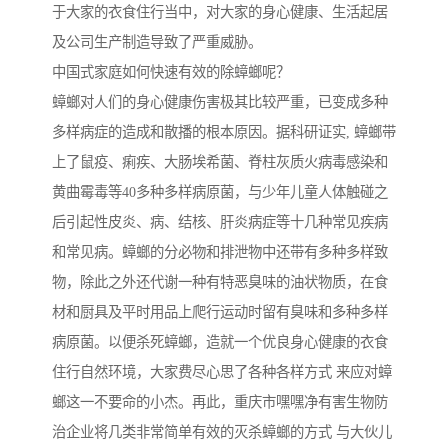
于大家的衣食住行当中，对大家的身心健康、生活起居
及公司生产制造导致了严重威胁。
中国式家庭如何快速有效的除蟑螂呢？
蟑螂对人们的身心健康伤害极其比较严重，已变成多种
多样病症的造成和散播的根本原因。据科研证实, 蟑螂带
上了鼠疫、痢疾、大肠埃希菌、脊柱灰质火病毒感染和
黄曲霉毒等40多种多样病原菌，与少年儿童人体触碰之
后引起性皮炎、病、结核、肝炎病症等十几种常见疾病
和常见病。蟑螂的分必物和排泄物中还带有多种多样致
物，除此之外还代谢一种有特恶臭味的油状物质，在食
材和厨具及平时用品上爬行运动时留有臭味和多种多样
病原菌。以便杀死蟑螂，造就一个优良身心健康的衣食
住行自然环境，大家费尽心思了各种各样方式 来应对蟑
螂这一不要命的小杰。再此，重庆市嘿嘿净有害生物防
治企业将几类非常简单有效的灭杀蟑螂的方式 与大伙儿