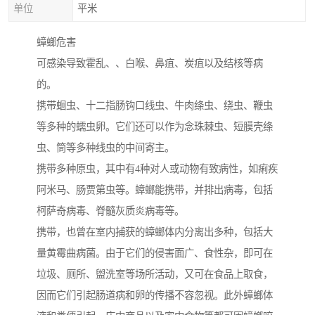
单位
平米
蟑螂危害
可感染导致霍乱、、白喉、鼻疽、炭疽以及结核等病
的。
携带蛔虫、十二指肠钩口线虫、牛肉绦虫、绕虫、鞭虫
等多种的蠕虫卵。它们还可以作为念珠棘虫、短膜壳绦
虫、筒等多种线虫的中间寄主。
携带多种原虫，其中有4种对人或动物有致病性，如痢疾
阿米马、肠贾第虫等。蟑螂能携带，并排出病毒，包括
柯萨奇病毒、脊髓灰质炎病毒等。
携带，也曾在室内捕获的蟑螂体内分离出多种，包括大
量黄霉曲病菌。由于它们的侵害面广、食性杂，即可在
垃圾、厕所、盥洗室等场所活动，又可在食品上取食，
因而它们引起肠道病和卵的传播不容忽视。此外蟑螂体