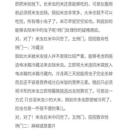
即把米给抛下。长米虫的米还是能够吃的，可是在服用
前必须将米虫去除。假如米虫非常多，大米也就不可以
吃完，所有喂小虫子了，米芯早就空空如也。到底如何
能够去除米中的虫子呢?窍门处理你的疑难病症。
对，对了！米虫在米中问世了。五窍门，招招致命性
窍门一：冷藏法
假如大米被米虫侵入并不是很比较严重，能够考虑到挑
选电冰箱冷藏法来去除米虫。立即将大米连同米袋放入
电冰箱的冰箱冷藏内，冷冻两三天就能将虫子完全杀掉
而且还不容易营养成分白米饭的营养元素。随后只必须
将冷死的米虫立即用簸箕挑选出去则算完了。可是这一
方式 只合适米虫少的大米，假如许多虫即使被冷死了，
捡虫也是一件很不便的事儿。
对，对了！米虫在米中问世了。五窍门，招招致命性
窍门二：麻椒或是姜片