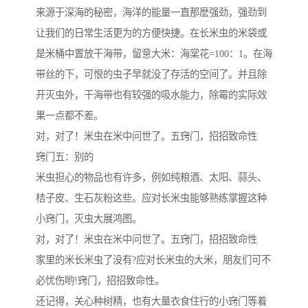
来源于深海的秘密，海洋的能量一直那麽强劲，强劲到
让我们的日常生活更为的方便快捷。在长米虫的米袋或
是米桶中置放干海带，留意大米：海棠花=100：1。在海
带丝的下，可恨的虫子早就没了存活的空间了。并且除
开灭虫外，干海带也有较强的吸水能力，除霉的实际效
果一点都不差。
对，对了！米虫在米中问世了。五窍门，招招致命性
窍门五：别的
米虫担心的物品也有许多，例如纯粮酒、太阳、蒜头、
桔子皮、生石灰粉这些。应对长米虫能够熟练掌握这种
小窍门，灭虫大展鸿图。
对，对了！米虫在米中问世了。五窍门，招招致命性
家里的米长米虫了没有?应对长米虫的大米，朋友们可不
必忧伤哟!窍门，招招致命性。
还记得，关心种树精，也有大量衣食住行的小窍门等着