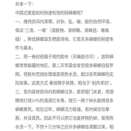
共享一下：
中国式家庭如何快速有效的除蟑螂呢？
一、维持房间内清理，对杂、乱、破、脏的自然环境，
保证“三清、一堵”（清脏物、清卵鞘、清蟑迹、堵墙
缝），降低蟑螂滋生栖居场地，它是灭杀蟑螂的前提条
件与基本。
二、用一卷封纸箱子用的胶布（灭蝇纸也可），放到蟑
螂常常躲藏的地区，第二天早晨会发觉很多蟑螂自投罗
网，将胶布焚烧处理或是用热水烫，超过杀死蟑螂的实
际效果。这类方式 奏效微乎其微，相当于“刻舟求剑”。
三、室内装修房间内若蟑螂过多，是将窗门关紧，用酒
精喷灯烧10％的滴滴打车畏，烧它一两个钟头能将很多
蟑螂熏死。但应记牢，蟑螂活力极强，有时候仅仅晕
厥，并没真死。因此不可以把它当废弃物扔掉，是用热
水烫一下。不然十几分钟之后许多蟑螂会清醒过来，相