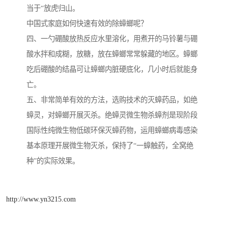
当于“放虎归山。
中国式家庭如何快速有效的除蟑螂呢？
四、一勺硼酸放热反应水里溶化，用煮开的马铃薯与硼
酸水拌和成糊，放糖，放在蟑螂常常躲藏的地区。蟑螂
吃后硼酸的结晶可让蟑螂内脏硬底化，几小时后就能身
亡。
五、非常简单有效的方法，选购技术的灭蟑药品，如绝
蟑灵，对蟑螂开展灭杀。绝蟑灵微生物杀蟑剂是现阶段
国际性纯微生物低碳环保灭蟑药物，运用蟑螂病毒感染
基本原理开展微生物灭杀，保持了“一蟑触药，全窝绝
种”的实际效果。
http://www.yn3215.com