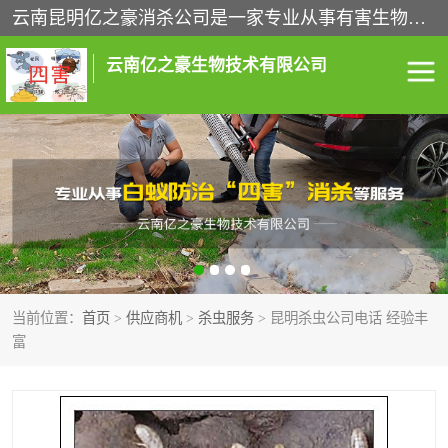
云南昆明亿之豪消杀公司是一家专业从事有害生物防治综合治理的公司，治理服务包括：灭鼠,杀虫,除虫,除蟑螂,白蚁防治,消杀等；安全环保,快速上门,价格透明,完善的售后服务,不影响您的生活工作。
云南亿之豪生物技术有限公司
灭鼠服务
杀虫服务
除虫服务
除蟑螂服务
白蚁防治服务
消杀服务
当前位置：
首页
>
供应商机
>
杀虫服务
> 昆明杀虫公司电话 经验丰
昆明灭老鼠
昆明灭蟑螂
富
昆明除四害
昆明消杀公司
昆明消毒公司
昆明白蚁防治