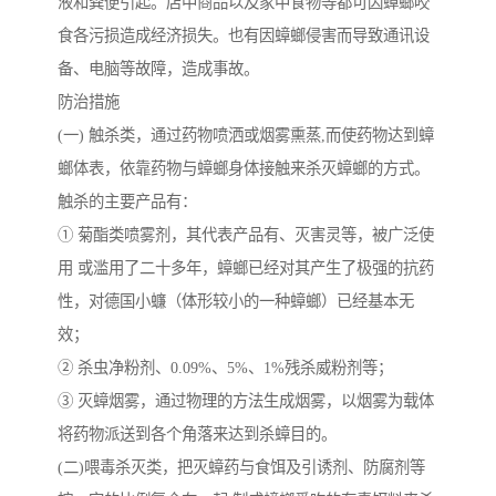
液和粪便引起。店中商品以及家中食物等都可因蟑螂咬
食各污损造成经济损失。也有因蟑螂侵害而导致通讯设
备、电脑等故障，造成事故。
防治措施
(一) 触杀类，通过药物喷洒或烟雾熏蒸,而使药物达到蟑
螂体表，依靠药物与蟑螂身体接触来杀灭蟑螂的方式。
触杀的主要产品有：
① 菊酯类喷雾剂，其代表产品有、灭害灵等，被广泛使
用 或滥用了二十多年，蟑螂已经对其产生了极强的抗药
性，对德国小蠊（体形较小的一种蟑螂）已经基本无
效；
② 杀虫净粉剂、0.09%、5%、1%残杀威粉剂等；
③ 灭蟑烟雾，通过物理的方法生成烟雾，以烟雾为载体
将药物派送到各个角落来达到杀蟑目的。
(二)喂毒杀灭类，把灭蟑药与食饵及引诱剂、防腐剂等