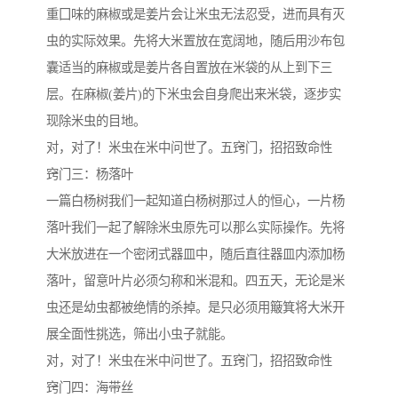
重囗味的麻椒或是姜片会让米虫无法忍受，进而具有灭
虫的实际效果。先将大米置放在宽阔地，随后用沙布包
囊适当的麻椒或是姜片各自置放在米袋的从上到下三
层。在麻椒(姜片)的下米虫会自身爬出来米袋，逐步实
现除米虫的目地。
对，对了！米虫在米中问世了。五窍门，招招致命性
窍门三：杨落叶
一篇白杨树我们一起知道白杨树那过人的恒心，一片杨
落叶我们一起了解除米虫原先可以那么实际操作。先将
大米放进在一个密闭式器皿中，随后直往器皿内添加杨
落叶，留意叶片必须匀称和米混和。四五天，无论是米
虫还是幼虫都被绝情的杀掉。是只必须用簸箕将大米开
展全面性挑选，筛出小虫子就能。
对，对了！米虫在米中问世了。五窍门，招招致命性
窍门四：海带丝