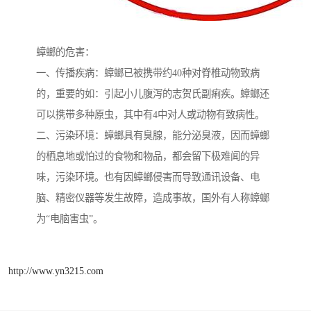
蟑螂的危害：
一、传播疾病：蟑螂已被携带约40种对脊椎动物致病
的，重要的如：引起小儿腹泻的志贺氏副痢疾。蟑螂还
可以携带多种原虫，其中有4中对人或动物有致病性。
二、污染环境：蟑螂具有臭腺，能分泌臭液，因而蟑螂
的栖息地或怕过的食物和物品，都会留下极难闻的异
味，污染环境。也有因蟑螂侵害而导致通讯设备、电
脑、精密仪器等发生故障，造成事故，国外有人称蟑螂
为“电脑害虫”。
http://www.yn3215.com