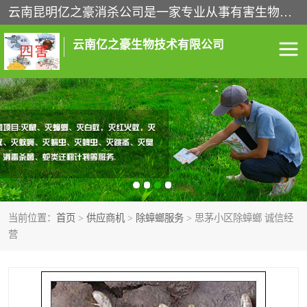
云南昆明亿之豪消杀公司是一家专业从事有害生物防治综合治理的公司，治理服务包括：灭鼠,杀虫,除虫,除蟑螂,白蚁防治,消杀等；安全环保,快速上门,价格透明,完善的售后服务,不影响您的生活工作。
云南亿之豪生物技术有限公司
灭鼠服务
杀虫服务
除虫服务
除蟑螂服务
白蚁防治服务
消杀服务
当前位置：
首页
>
供应商机
>
除蟑螂服务
> 思茅小区除蟑螂 诚信经
昆明灭老鼠
昆明灭蟑螂
营
昆明除四害
昆明消杀公司
昆明消毒公司
昆明白蚁防治