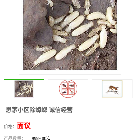
昆明灭红火蚁公司
昆明驱蛇公司
昆明除虫除蚁
思茅小区除蟑螂 诚信经营
面议
价格：
产品数量：
9999.00次