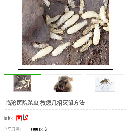
昆明灭红火蚁公司
昆明驱蛇公司
昆明除虫除蚁
临沧医院杀虫 教您几招灭鼠方法
面议
价格：
产品数量：
9999.00次