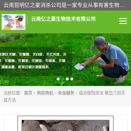
云南昆明亿之豪消杀公司是一家专业从事有害生物防治综合治理的公司，治理服务包括：灭鼠,杀虫,除虫,除蟑螂,白蚁防治,消杀等；安全环保,快速上门,价格透明,完善的售后服务,不影响您的生活工作。
云南亿之豪生物技术有限公司
灭鼠服务
杀虫服务
除虫服务
除蟑螂服务
白蚁防治服务
消杀服务
当前位置：
首页
>
供应商机
>
杀虫服务
> 临沧医院杀虫 教您几招灭
昆明灭老鼠
昆明灭蟑螂
鼠方法
昆明除四害
昆明消杀公司
昆明消毒公司
昆明白蚁防治