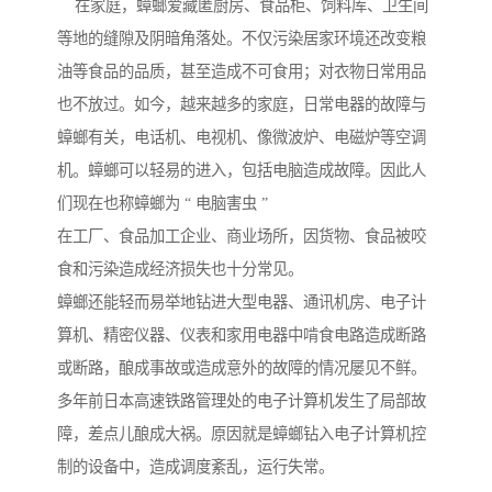
在家庭，蟑螂爱藏匿厨房、食品柜、饲料库、卫生间
等地的缝隙及阴暗角落处。不仅污染居家环境还改变粮
油等食品的品质，甚至造成不可食用；对衣物日常用品
也不放过。如今，越来越多的家庭，日常电器的故障与
蟑螂有关，电话机、电视机、像微波炉、电磁炉等空调
机。蟑螂可以轻易的进入，包括电脑造成故障。因此人
们现在也称蟑螂为 “ 电脑害虫 ”
在工厂、食品加工企业、商业场所，因货物、食品被咬
食和污染造成经济损失也十分常见。
蟑螂还能轻而易举地钻进大型电器、通讯机房、电子计
算机、精密仪器、仪表和家用电器中啃食电路造成断路
或断路，酿成事故或造成意外的故障的情况屡见不鲜。
多年前日本高速铁路管理处的电子计算机发生了局部故
障，差点儿酿成大祸。原因就是蟑螂钻入电子计算机控
制的设备中，造成调度紊乱，运行失常。