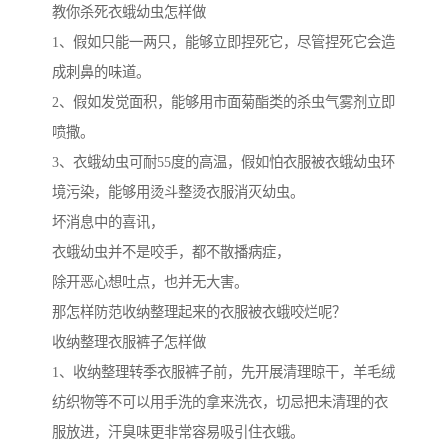
教你杀死衣蛾幼虫怎样做
1、假如只能一两只，能够立即捏死它，尽管捏死它会造
成刺鼻的味道。
2、假如发觉面积，能够用市面菊酯类的杀虫气雾剂立即
喷撒。
3、衣蛾幼虫可耐55度的高温，假如怕衣服被衣蛾幼虫环
境污染，能够用烫斗整烫衣服消灭幼虫。
坏消息中的喜讯，
衣蛾幼虫并不是咬手，都不散播病症，
除开恶心想吐点，也并无大害。
那怎样防范收纳整理起来的衣服被衣蛾咬烂呢？
收纳整理衣服裤子怎样做
1、收纳整理转季衣服裤子前，先开展清理晾干，羊毛绒
纺织物等不可以用手洗的拿来洗衣，切忌把未清理的衣
服放进，汗臭味更非常容易吸引住衣蛾。