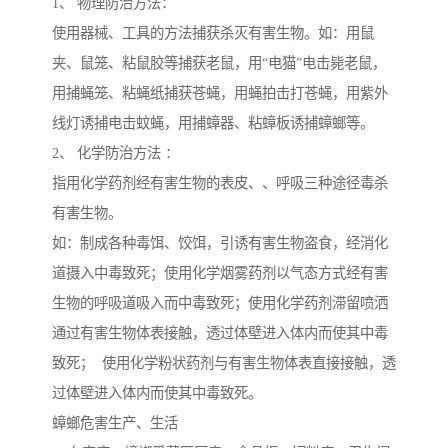
1、 物理防治方法：
使用器械、工具的方法捕获杀灭有害生物。如：用鼠
夹、鼠笼、粘鼠胶等捕获老鼠，用“电猫”电击毙老鼠，
用捕蝇笼、粘蝇纸捕获苍蝇，用蝇拍击打苍蝇，用紫外
线灯诱捕电击蚊蝇，用捕蟑器、粘蟑板诱捕蟑螂等。
2、 化学防治方法 ：
指用化学药剂经有害生物的表皮、、呼吸三种途径毒杀
有害生物。
如：制成各种毒饵、饺饵，引诱有害生物盗食，经消化
道摄入中毒致死；使用化学烟雾药剂以气态方式经有害
生物的呼吸道吸入而中毒致死；使用化学药剂滞留喷洒
通过有害生物体表接触，透过体壁进入体内而使其中毒
致死； 使用化学粉状药剂与有害生物体表直接接触，透
过体壁进入体内而使其中毒致死。
蟑螂危害生产、生活