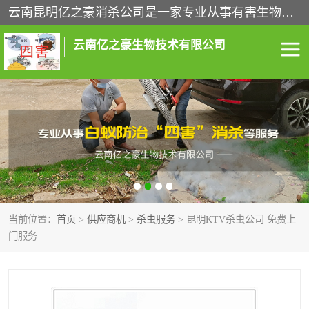
云南昆明亿之豪消杀公司是一家专业从事有害生物防治综合治理的公司，治理服务包括：灭鼠,杀虫,除虫,除蟑螂,白蚁防治,消杀等；安全环保,快速上门,价格透明,完善的售后服务,不影响您的生活工作。
云南亿之豪生物技术有限公司
灭鼠服务
杀虫服务
除虫服务
除蟑螂服务
白蚁防治服务
消杀服务
当前位置：
首页
>
供应商机
>
杀虫服务
> 昆明KTV杀虫公司 免费上
昆明灭老鼠
昆明灭蟑螂
门服务
昆明除四害
昆明消杀公司
昆明消毒公司
昆明白蚁防治