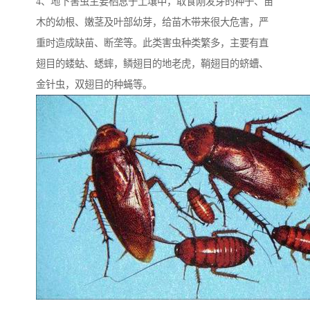
4、地下害虫主要栖息于土壤中，取食刚发芽的种子、苗
木的幼根、嫩茎及叶部幼芽，给苗木带来很大危害，严
重时造成缺苗、断垄等。此类害虫种类繁多，主要有直
翅目的蝼蛄、蟋蟀，鳞翅目的地老虎，鞘翅目的蛴螬、
金针虫，双翅目的种蝇等。