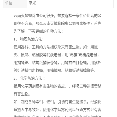
单位
平米
云南灭蟑螂除虫公司很多，想要选择一家性价比高的公
司很不容易，那么云南灭蟑螂除虫公司哪家好呢？首先
先了解一下灭蟑螂的几种方法；
1、 物理防治方法：
使用器械、工具的方法捕获杀灭有害生物。如：用鼠
夹、鼠笼、粘鼠胶等捕获老鼠，用“电猫”电击毙老鼠，
用捕蝇笼、粘蝇纸捕获苍蝇，用蝇拍击打苍蝇，用紫外
线灯诱捕电击蚊蝇，用捕蟑器、粘蟑板诱捕蟑螂等。
2、 化学防治方法 ：
指用化学药剂经有害生物的表皮、、呼吸三种途径毒杀
有害生物。
如：制成各种毒饵、饺饵，引诱有害生物盗食，经消化
道摄入中毒致死；使用化学烟雾药剂以气态方式经有害