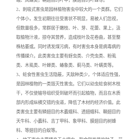
蛾、凤蝶类，鞘翅目的叶甲，膜翅目的叶蜂等。
2、刺吸式害虫是园林植物害虫中较大的一个类群。它们
个体小，发生初期往往受害状不明显，易被人们忽视，
但数量极多，常群居于嫩枝、叶、芽、花蕾、果上，汲
取植物汁液，掠夺其营养，造成枝叶及花卷曲，甚至整
株枯萎或。同时诱发煤污病，有时害虫本身是病毒病的
传播媒介。此类害虫主要有蚜虫类、介壳虫类、粉虱
类、木虱类、叶蝉类、蝽象类、蓟马类、叶螨类等。
3、蛀食性害虫生活隐蔽，天敌种类少，个体适应性强，
是园林植物的一类毁灭性害虫。它们以幼虫蛀食树木枝
干，不仅使输导组织受到破坏而引起植物，而且在木质
部内形成纵横交错的虫道，降低了木材的经济价值。此
类害虫主要有鳞翅目的木蠹蛾科、透翅蛾科、鞘翅目的
天牛科、小蠹科、吉丁甲科、象甲科、膜翅目的树蜂
科、等翅目的白蚁等。