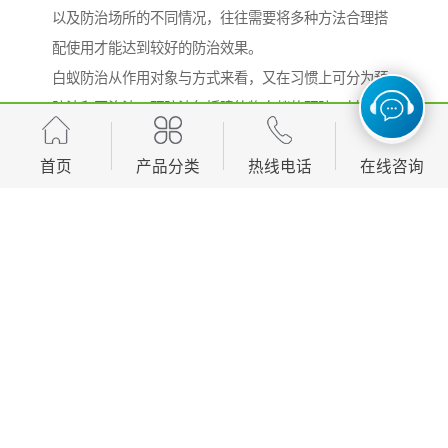
以及防治场所的不同情况，往往需要将多种方法合理搭
配使用才能达到较好的防治效果。
白蚁防治从作用对象与方式来看，又在习惯上可分为预
防法和灭治法。预防法包括建筑物白蚁的预防、材料及
制品白蚁的预防、堤坝白蚁预防和农作物白蚁的预防
首页
产品分类
热线电话
在线咨询
等；灭治法主要是针对具体正在为害的白蚁而言，如家
白蚁的灭治、散白蚁的灭治、堆砂白蚁的灭治等。
http://www.yn3215.com
产品推荐
Development, design, production and sales in one of the manufacturing
enterprises