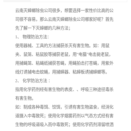
云南灭蟑螂除虫公司很多，想要选择一家性价比高的公
司很不容易，那么云南灭蟑螂除虫公司哪家好呢？首先
先了解一下灭蟑螂的几种方法；
1、 物理防治方法：
使用器械、工具的方法捕获杀灭有害生物。如：用鼠
夹、鼠笼、粘鼠胶等捕获老鼠，用“电猫”电击毙老鼠，
用捕蝇笼、粘蝇纸捕获苍蝇，用蝇拍击打苍蝇，用紫外
线灯诱捕电击蚊蝇，用捕蟑器、粘蟑板诱捕蟑螂等。
2、 化学防治方法 ：
指用化学药剂经有害生物的表皮、、呼吸三种途径毒杀
有害生物。
如：制成各种毒饵、饺饵，引诱有害生物盗食，经消化
道摄入中毒致死；使用化学烟雾药剂以气态方式经有害
生物的呼吸道吸入而中毒致死；使用化学药剂滞留喷洒