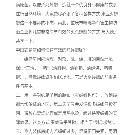
病原菌。以便杀死蟑螂，造就一个优良身心健康的衣食
住行自然环境，大家费尽心思了各种各样方式 来应对蟑
螂这一不要命的小杰。再此，重庆市嘿嘿净有害生物防
治企业将几类非常简单有效的灭杀蟑螂的方式 与大伙儿
共享一下：
中国式家庭如何快速有效的除蟑螂呢？
一、维持房间内清理，对杂、乱、破、脏的自然环境，
保证“三清、一堵”（清脏物、清卵鞘、清蟑迹、堵墙
缝），降低蟑螂滋生栖居场地，它是灭杀蟑螂的前提条
件与基本。
二、用一卷封纸箱子用的胶布（灭蝇纸也可），放到蟑
螂常常躲藏的地区，第二天早晨会发觉很多蟑螂自投罗
网，将胶布焚烧处理或是用热水烫，超过杀死蟑螂的实
际效果。这类方式 奏效微乎其微，相当于“刻舟求剑”。
三、室内装修房间内若蟑螂过多，是将窗门关紧，用酒