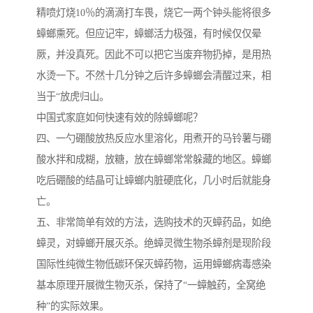
精喷灯烧10％的滴滴打车畏，烧它一两个钟头能将很多
蟑螂熏死。但应记牢，蟑螂活力极强，有时候仅仅晕
厥，并没真死。因此不可以把它当废弃物扔掉，是用热
水烫一下。不然十几分钟之后许多蟑螂会清醒过来，相
当于“放虎归山。
中国式家庭如何快速有效的除蟑螂呢？
四、一勺硼酸放热反应水里溶化，用煮开的马铃薯与硼
酸水拌和成糊，放糖，放在蟑螂常常躲藏的地区。蟑螂
吃后硼酸的结晶可让蟑螂内脏硬底化，几小时后就能身
亡。
五、非常简单有效的方法，选购技术的灭蟑药品，如绝
蟑灵，对蟑螂开展灭杀。绝蟑灵微生物杀蟑剂是现阶段
国际性纯微生物低碳环保灭蟑药物，运用蟑螂病毒感染
基本原理开展微生物灭杀，保持了“一蟑触药，全窝绝
种”的实际效果。