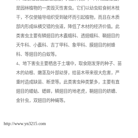
是园林植物的一类毁灭性害虫。它们以幼虫蛀食树木枝
干，不仅使输导组织受到破坏而引起植物，而且在木质
部内形成纵横交错的虫道，降低了木材的经济价值。此
类害虫主要有鳞翅目的木蠹蛾科、透翅蛾科、鞘翅目的
天牛科、小蠹科、吉丁甲科、象甲科、膜翅目的树蜂
科、等翅目的白蚁等。
4、地下害虫主要栖息于土壤中，取食刚发芽的种子、苗
木的幼根、嫩茎及叶部幼芽，给苗木带来很大危害，严
重时造成缺苗、断垄等。此类害虫种类繁多，主要有直
翅目的蝼蛄、蟋蟀，鳞翅目的地老虎，鞘翅目的蛴螬、
金针虫，双翅目的种蝇等。
http://www.yn3215.com