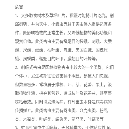
危害
1、大多取食树木及草坪叶片，猖獗时能将叶片吃光，削
弱树势，并为天牛、小蠹虫等蛀干害虫侵入提供适宜条
件，既影响植物的正常生长，又降低植物的美化功能和
观赏价值。此类害虫主要有鳞翅目的袋蛾、刺蛾、大蚕
蛾、尺蛾、螟蛾、枯叶蛾、舟蛾、美国白蛾、国槐尺
蛾、凤蝶类，鞘翅目的叶甲，膜翅目的叶蜂等。
2、刺吸式害虫是园林植物害虫中较大的一个类群。它们
个体小，发生初期往往受害状不明显，易被人们忽视，
但数量极多，常群居于嫩枝、叶、芽、花蕾、果上，汲
取植物汁液，掠夺其营养，造成枝叶及花卷曲，甚至整
株枯萎或。同时诱发煤污病，有时害虫本身是病毒病的
传播媒介。此类害虫主要有蚜虫类、介壳虫类、粉虱
类、木虱类、叶蝉类、蝽象类、蓟马类、叶螨类等。
3、蛀食性害虫生活隐蔽，天敌种类少，个体适应性强，