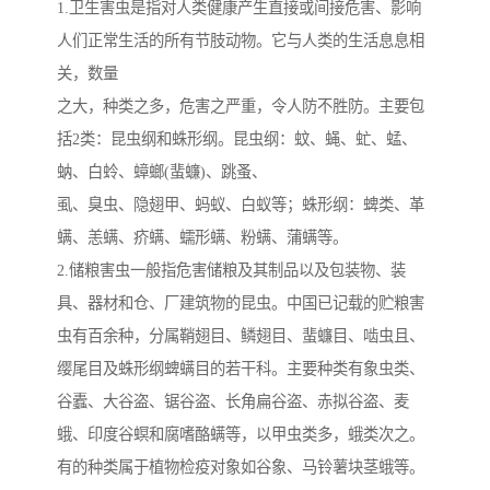
1.卫生害虫是指对人类健康产生直接或间接危害、影响
人们正常生活的所有节肢动物。它与人类的生活息息相
关，数量
之大，种类之多，危害之严重，令人防不胜防。主要包
括2类：昆虫纲和蛛形纲。昆虫纲：蚊、蝇、虻、蜢、
蚋、白蛉、蟑螂(蜚蠊)、跳蚤、
虱、臭虫、隐翅甲、蚂蚁、白蚁等；蛛形纲：蜱类、革
螨、恙螨、疥螨、蠕形螨、粉螨、蒲螨等。
2.储粮害虫一般指危害储粮及其制品以及包装物、装
具、器材和仓、厂建筑物的昆虫。中国已记载的贮粮害
虫有百余种，分属鞘翅目、鳞翅目、蜚蠊目、啮虫且、
缨尾目及蛛形纲蜱螨目的若干科。主要种类有象虫类、
谷蠹、大谷盗、锯谷盗、长角扁谷盗、赤拟谷盗、麦
蛾、印度谷螟和腐嗜酪螨等，以甲虫类多，蛾类次之。
有的种类属于植物检疫对象如谷象、马铃薯块茎蛾等。