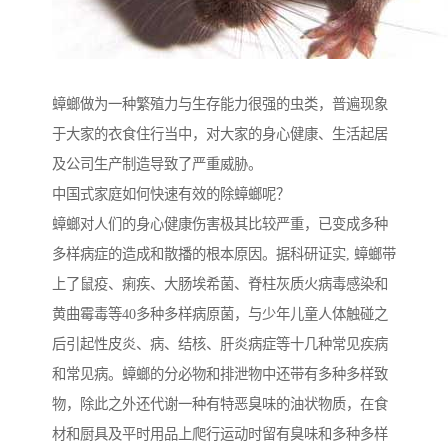
蟑螂做为一种繁殖力与生存能力很强的虫类，普遍现象
于大家的衣食住行当中，对大家的身心健康、生活起居
及公司生产制造导致了严重威胁。
中国式家庭如何快速有效的除蟑螂呢？
蟑螂对人们的身心健康伤害极其比较严重，已变成多种
多样病症的造成和散播的根本原因。据科研证实, 蟑螂带
上了鼠疫、痢疾、大肠埃希菌、脊柱灰质火病毒感染和
黄曲霉毒等40多种多样病原菌，与少年儿童人体触碰之
后引起性皮炎、病、结核、肝炎病症等十几种常见疾病
和常见病。蟑螂的分必物和排泄物中还带有多种多样致
物，除此之外还代谢一种有特恶臭味的油状物质，在食
材和厨具及平时用品上爬行运动时留有臭味和多种多样