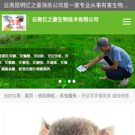
云南昆明亿之豪消杀公司是一家专业从事有害生物防治综合治理的公司，治理服务包括：灭鼠,杀虫,除虫,除蟑螂,白蚁防治,消杀等；安全环保,快速上门,价格透明,完善的售后服务,不影响您的生活工作。
云南亿之豪生物技术有限公司
灭鼠服务
杀虫服务
除虫服务
除蟑螂服务
白蚁防治服务
消杀服务
当前位置：
首页
>
供应商机
>
杀虫服务
> 开远写字楼杀虫 诚信经营
昆明灭老鼠
昆明灭蟑螂
昆明除四害
昆明消杀公司
昆明消毒公司
昆明白蚁防治