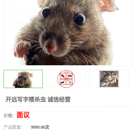
昆明灭红火蚁公司
昆明驱蛇公司
昆明除虫除蚁
开远写字楼杀虫 诚信经营
面议
价格：
产品数量：
9999.00次