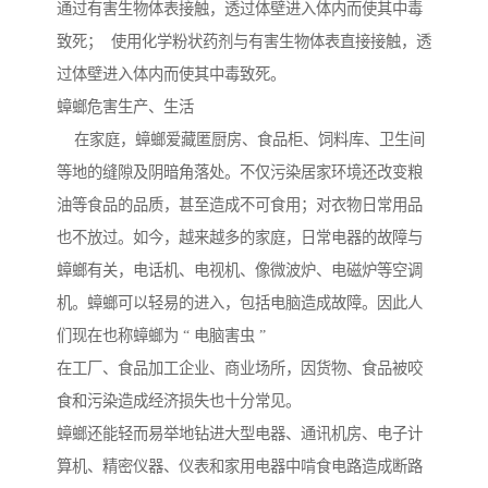
通过有害生物体表接触，透过体壁进入体内而使其中毒
致死； 使用化学粉状药剂与有害生物体表直接接触，透
过体壁进入体内而使其中毒致死。
蟑螂危害生产、生活
在家庭，蟑螂爱藏匿厨房、食品柜、饲料库、卫生间
等地的缝隙及阴暗角落处。不仅污染居家环境还改变粮
油等食品的品质，甚至造成不可食用；对衣物日常用品
也不放过。如今，越来越多的家庭，日常电器的故障与
蟑螂有关，电话机、电视机、像微波炉、电磁炉等空调
机。蟑螂可以轻易的进入，包括电脑造成故障。因此人
们现在也称蟑螂为 “ 电脑害虫 ”
在工厂、食品加工企业、商业场所，因货物、食品被咬
食和污染造成经济损失也十分常见。
蟑螂还能轻而易举地钻进大型电器、通讯机房、电子计
算机、精密仪器、仪表和家用电器中啃食电路造成断路