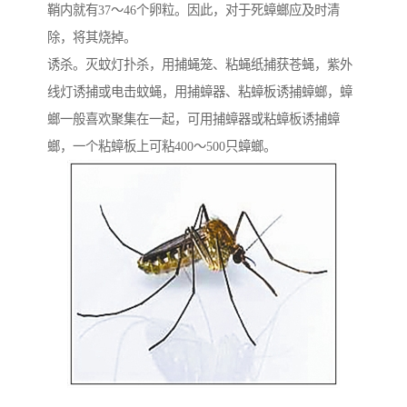
鞘内就有37～46个卵粒。因此，对于死蟑螂应及时清
除，将其烧掉。
诱杀。灭蚊灯扑杀，用捕蝇笼、粘蝇纸捕获苍蝇，紫外
线灯诱捕或电击蚊蝇，用捕蟑器、粘蟑板诱捕蟑螂，蟑
螂一般喜欢聚集在一起，可用捕蟑器或粘蟑板诱捕蟑
螂，一个粘蟑板上可粘400～500只蟑螂。