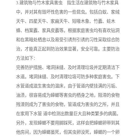
3.建筑物与竹木家具害虫 指生活在建筑物与竹木家具
中，并对其有毁坏性危害的一些昆虫。包括白蚁、家绒
天牛、四星天牛、家扁天牛、短喙木象、竹蠹、蛀木
蜂、档案蠹、家具皮蠹等。根据家庭害虫均有喜欢钻洞
和在黑暗处栖息以及易受引诱剂引诱的习性采取综合防
治，才能真正起到防治效果显著，安全可靠。主要防治
方法如下：
完善防护措施、堵洞抹缝、及时清理垃圾并定期清洁下
水道。堵洞抹缝、及时清理垃圾可防多种家庭害虫。下
水管道成滋生害虫的温床，由于管道内壁挂满的污垢、
油渍，很容易成为蟑螂等害虫的栖身之地，阻滞的食物
残渣则成为了害虫的食物，管道成为害虫的之所，并且
在家用下水管 道中检测出数量巨大且种类繁多的病菌。
另外，发现蟑螂不要用脚踩死，这样会把蟑螂卵带到其
他房间，因为蟑螂虽死，但其虫卵没死，蟑螂的一个卵