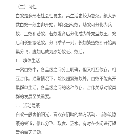
（二）习性
白蚁是多形态社会性昆虫，其生活史较为复杂。绝大多
数白蚁一般由卵开始，孵化出幼蚁，幼蚁可分化为兵
蚁、工蚁和若蚁，若蚁发育后分化成为补充型蚁王、蚁
后和长翅繁殖蚁。分飞季节一到，长翅繁殖蚁即开始离
巢分飞，脱翅后成为原始蚁乏、蚁后。
1 ．群体生活
一窝白蚁中，各品级之间分工明确，但又相互依存，相
互合作。通常情况下，除长翅繁殖蚁外，白蚁不能离开
巢群单生活。各品级之间的这种依存、合作关系对蚁巢
群的发展至关重要。
2 ．活动隐蔽
白蚁一般害怕阳光，喜欢在阴暗的地方活动，或修筑隐
蔽的蚁道，借以分飞、取食、汲水。有时在夜间进行短
暂的露天活动。