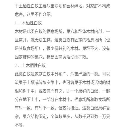
于土栖性白蚁主要危害堤坝和园林绿地，对家庭不构成
危害，这里不作介绍。
1 ．木栖性白蚁
木材是此类白蚁的栖息场所，巢穴和群体木材内部，一
旦离开，就无法生存。这类白蚁有固定的栖息场所（也
是其取食场所），很少侵蛀别的木材。巢群不大，没有
固定结构的巢穴，极易因商贸活动而扩散。
2 ．土木栖性白蚁
此类白蚁是家庭白蚁中分布广、危害严重的一类。可以
筑巢于土壤或砖墙空隙中，也可筑巢于木材或活树的树
根和树干中；或者兼而有之，即一个巢群的白蚁，一部
分在地下土中，一部分在木材中。栖息场所和取食场所
有时一致，有时不一致，但较为接近。这类白蚁巢群复
杂，巢穴结构固定，个体数量多，从数千只到数十万只
不等。