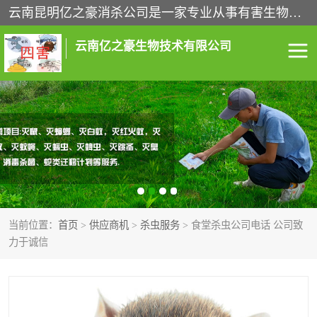
云南昆明亿之豪消杀公司是一家专业从事有害生物防治综合治理的公司，治理服务包括：灭鼠,杀虫,除虫,除蟑螂,白蚁防治,消杀等；安全环保,快速上门,价格透明,完善的售后服务,不影响您的生活工作。
云南亿之豪生物技术有限公司
灭鼠服务
杀虫服务
除虫服务
除蟑螂服务
白蚁防治服务
消杀服务
当前位置：
首页
>
供应商机
>
杀虫服务
> 食堂杀虫公司电话 公司致
昆明灭老鼠
昆明灭蟑螂
力于诚信
昆明除四害
昆明消杀公司
昆明消毒公司
昆明白蚁防治