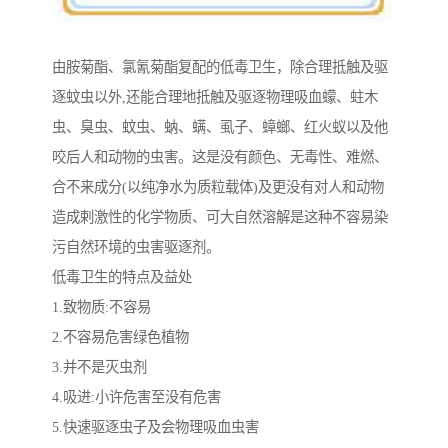
由胺菊酯、氯氰菊酯复配的低毒卫生，除合理抵触及驱
逐蚊虫以外,还能合理地抵触及驱逐物理吸血蠓、蛀木
虫、臭虫、蚊虫、蚋、螨、虱子、蟑螂、红火蚁以及他
咬后人和动物的虫害。这是没有颜色、无毒性、难燃、
合不来成分(以纯净水为质粒载体)及更没有对人和动物
造成剌激性的化学物质、可大自然溶解是这种不容易染
污自然环境的虫害驱逐剂。
低毒卫生的特点及益处
1.致物质:不容易
2.不容易危害绿色植物
3.并不是灭虫剂
4.吸进:小许危害至没有危害
5.快速驱逐虫子及会物理吸血虫害