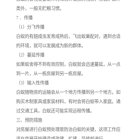
类外，一般无贮粮习惯。
7 ．传播
（1）分飞传播
白蚁的有翅成虫发育成熟后，飞出蚁巢配对，遇到合适
的环境，就可以发展成为新的群体。
（2）蔓延传播
如果蚁舍得不到有效控制，白蚁就会迅速蔓延，从一点
到一片，从一栋房屋到另一栋房屋。
（3）输入性传播
白蚁随物资的运输会从一个地方传播到另一个地方。如
购买木制家具或家装材料，有时会将白蚁带入家庭。通
过交通工具，白蚁还可能实现远程传播。
三、预防措施
对房屋进行白蚁预处理是防治白蚁的关键，这项工作应
该在房屋开始建造或改建、扩建、装修前进行。