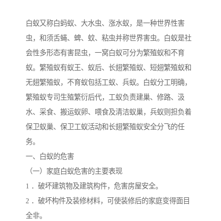
白蚁又称白蚂蚁、大水虫、涨水蚁，是一种世界性害
虫，和须舌蝇、蜱、蚊、粘虫并称世界害虫。白蚁是社
会性多形态有害昆虫，一窝白蚁可分为繁殖蚁和不育
蚁。繁殖蚁有蚁王、蚁后、长翅繁殖蚁、短翅繁殖蚁和
无翅繁殖蚁，不育蚁包括工蚁、兵蚁。白蚁分工明确，
繁殖蚁专司生殖繁衍后代，工蚁负责建巢、修路、汲
水、采食、搬运蚁卵、喂食及清洁蚁巢，兵蚁则担负着
保卫蚁巢、保卫工蚁活动和长翅繁殖蚁安全分飞的任
务。
一、白蚁的危害
（一）家庭白蚁危害的主要表现
1 ．破坏建筑物及建筑构件，危害房屋安全。
2 ．破坏构件及装修材料，可使装修后的家庭变得面目
全非。