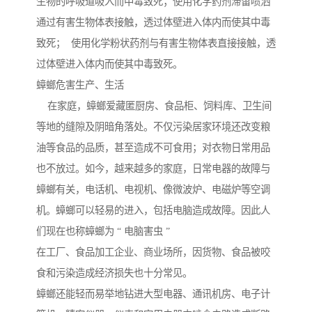
生物的呼吸道吸入而中毒致死；使用化学药剂滞留喷洒
通过有害生物体表接触，透过体壁进入体内而使其中毒
致死； 使用化学粉状药剂与有害生物体表直接接触，透
过体壁进入体内而使其中毒致死。
蟑螂危害生产、生活
在家庭，蟑螂爱藏匿厨房、食品柜、饲料库、卫生间
等地的缝隙及阴暗角落处。不仅污染居家环境还改变粮
油等食品的品质，甚至造成不可食用；对衣物日常用品
也不放过。如今，越来越多的家庭，日常电器的故障与
蟑螂有关，电话机、电视机、像微波炉、电磁炉等空调
机。蟑螂可以轻易的进入，包括电脑造成故障。因此人
们现在也称蟑螂为 “ 电脑害虫 ”
在工厂、食品加工企业、商业场所，因货物、食品被咬
食和污染造成经济损失也十分常见。
蟑螂还能轻而易举地钻进大型电器、通讯机房、电子计