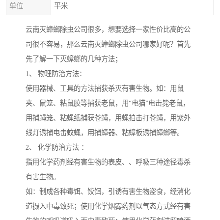
单位
平米
云南灭蟑螂除虫公司很多，想要选择一家性价比高的公
司很不容易，那么云南灭蟑螂除虫公司哪家好呢？首先
先了解一下灭蟑螂的几种方法；
1、 物理防治方法：
使用器械、工具的方法捕获杀灭有害生物。如：用鼠
夹、鼠笼、粘鼠胶等捕获老鼠，用“电猫”电击毙老鼠，
用捕蝇笼、粘蝇纸捕获苍蝇，用蝇拍击打苍蝇，用紫外
线灯诱捕电击蚊蝇，用捕蟑器、粘蟑板诱捕蟑螂等。
2、 化学防治方法 ：
指用化学药剂经有害生物的表皮、、呼吸三种途径毒杀
有害生物。
如：制成各种毒饵、饺饵，引诱有害生物盗食，经消化
道摄入中毒致死；使用化学烟雾药剂以气态方式经有害