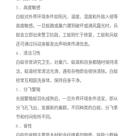
3 ．高度敏感
白蚁对外界环境条件如阳光、温度、湿度和外敌入侵等
高度敏感。一旦蚁路或巢穴遭到破坏或通风露光时，兵
蚁会立即出来警卫抗敌，工蚁则忙于修复，工蚁和兵蚁
还可通过抖动身躯发出声响来传递信息。
4 ．清洁习性
白蚁非常讲究卫生，对巢穴、蚁道和自身都随时保持清
洁，蚁道经常清洁光滑，遇有杂物即会很快清除。白蚁
经常互相舐洗身体，保持自身干净。
5 ．分飞繁殖
长翅繁殖蚁羽化成熟后，一旦外界环境条件适宜，即从
分飞孔飞出，发展新的巢群。不同种类的白蚁，分飞季
节和时间有所不同。
6 ．食性
白蚁的食物主要是木材和含纤维素的物质，除极少数种