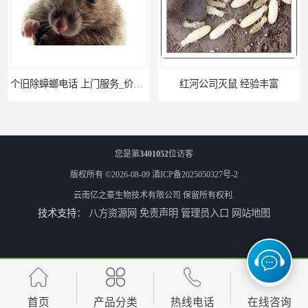
个旧除蟑螂电话 上门服务_价格低_比三家
红河公司灭鼠 经验丰富
您是第
3401052
位访客
版权所有 ©2026-08-09
滇ICP备2025050327号-2
云南亿之豪生物技术有限公司
保留所有权利.
技术支持：
八方资源网
免责声明
管理员入口
网站地图
瑞丽商店灭鼠 联系电话
大理酒吧灭鼠 亿之豪生物
首页
产品分类
热线电话
在线咨询